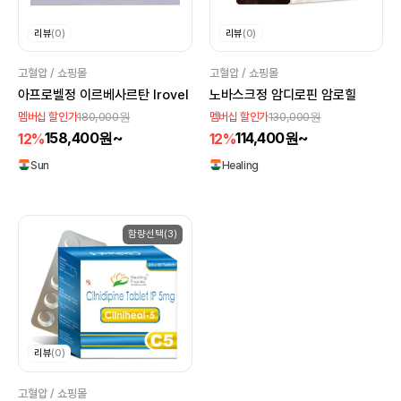
리뷰
(0)
리뷰
(0)
고혈압 / 쇼핑몰
고혈압 / 쇼핑몰
아프로벨정 이르베사르탄 Irovel
노바스크정 암디로핀 암로힐
180,000원
130,000원
멤버십 할인가
멤버십 할인가
158,400원~
114,400원~
12%
12%
Sun
Healing
함량선택(3)
리뷰
(0)
고혈압 / 쇼핑몰