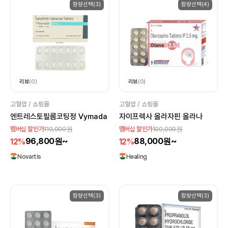
함량선택(3)
함량선택(4)
리뷰
(0)
리뷰
(0)
고혈압 / 쇼핑몰
고혈압 / 쇼핑몰
엔트레스토필름코팅정 Vymada
자이프렉사 올라자핀 올라나
110,000원
100,000원
멤버십 할인가
멤버십 할인가
96,800원~
88,000원~
12%
12%
Novartis
Healing
함량선택(3)
함량선택(3)