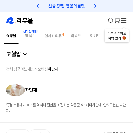
선물 팡!팡! 행운의 룰렛
친구초대 1만원 리워드!
미션 참여하고
쇼핑몰
혜택존
실시간리뷰
리워드
이벤트
건강매거진
혜택 받기!
고혈압
전체 상품
이뇨제
안지오텐신
차단제
차단제
특정 수용체나 효소를 억제해 질환을 조절하는 약물군. 예: 베타차단제, 안지오텐신 차단
제.