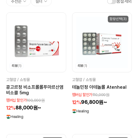
품절제외
추천순
필터
함량선택(3)
리뷰
(1)
리뷰
(1)
고혈압 / 쇼핑몰
고혈압 / 쇼핑몰
콩고르정 비소프롤롤푸마르산염
테놀민정 아테놀롤 Atenheal
비소콜 5mg
110,000원
멤버십 할인가
100,000원
멤버십 할인가
96,800원~
12%
88,000원~
12%
Healing
Healing