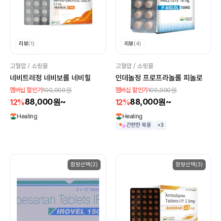
리뷰
(1)
리뷰
(4)
고혈압 / 쇼핑몰
고혈압 / 쇼핑몰
네비트레정 네비보롤 네비힐
인데놀정 프로프라놀롤 피놀로
100,000원
100,000원
멤버십 할인가
멤버십 할인가
88,000원~
88,000원~
12%
12%
Healing
Healing
간편한 복용
+3
함량선택(2)
함량선택(3)