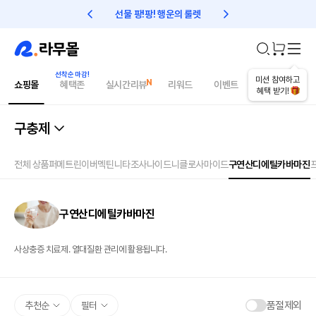
선물 팡!팡! 행운의 룰렛
친구초대 1만원 리워드!
미션 참여하고
쇼핑몰
혜택존
실시간리뷰
리워드
이벤트
건강매거진
혜택 받기!
구충제
전체 상품
퍼메트린
이버멕틴
니타조사나이드
니클로사마이드
구연산디에틸카바마진
구연산디에틸카바마진
사상충증 치료제. 열대질환 관리에 활용됩니다.
품절제외
추천순
필터