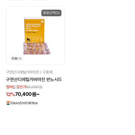
함량선택(2)
리뷰
(4)
구연산디에틸카바마진 / 구충제
구연산디에틸카바마진 반노시드
80,000원
멤버십 할인가
70,400원~
12%
GlaxoSmithKline