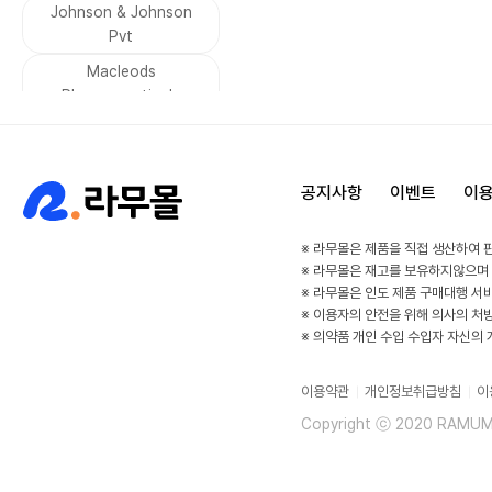
남성 호르몬
Johnson & Johnson
무좀
Pvt
기생충 감염
설사
Macleods
당뇨
금연
Pharmaceuticals
수면장애
두통
Leeford Healthcare
통풍
소화불량
VIVALDIS
구토
집중력
공지사항
이벤트
이
Dharam Distributors
감기
알레르기
SAVA Healthcare
※ 라무몰은 제품을 직접 생산하여 
비염
우울증
Limited
※ 라무몰은 재고를 보유하지않으며
공황발작
고혈압
※ 라무몰은 인도 제품 구매대행 서
asher
※ 이용자의 안전을 위해 의사의 처
부정맥
HIV
Sunrise remedies
※ 의약품 개인 수입 수입자 자신의
방광
속눈썹 강화
Kianext Healthcare
이용약관
개인정보취급방침
이
건선 관절염
Elder
Esperer
Copyright ⓒ 2020 RAMUMAL
콜레스테롤
세균 감염
WinLife Pharma
말라리아
Alkem
Serum