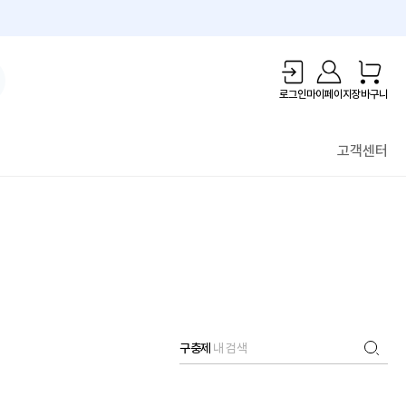
1만원 리워드!
로그인
마이페이지
장바구니
고객센터
구충제
내 검색