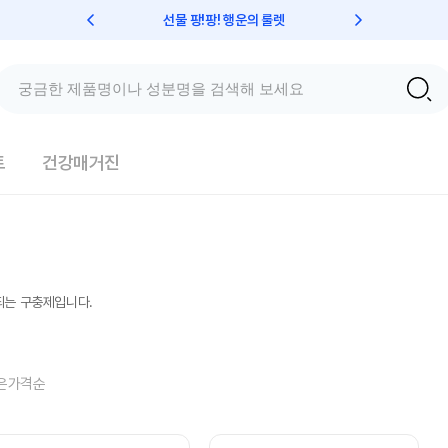
선물 팡!팡! 행운의 룰렛
친구초대 
트
건강매거진
되는 구충제입니다.
은가격순