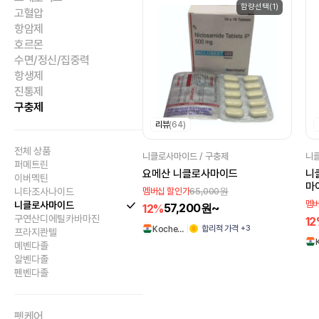
함량선택(1)
고혈압
항암제
호르몬
수면/정신/집중력
항생제
진통제
구충제
리뷰
(64)
전체 상품
니클로사마이드 / 구충제
니클
퍼메트린
요메산 니클로사마이드
니
이버멕틴
마이
65,000원
멤버십 할인가
니타조사나이드
멤버
니클로사마이드
57,200원~
12%
구연산디에틸카바마진
1
+3
합리적 가격
Koche…
프라지콴텔
메벤다졸
알벤다졸
펜벤다졸
펫케어