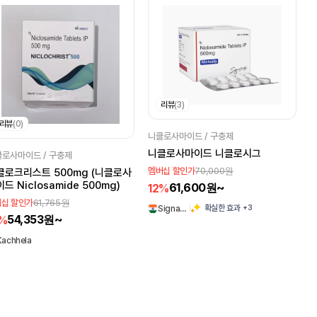
리뷰
(3)
리뷰
(0)
니클로사마이드 / 구충제
니클로사마이드 니클로시그
로사마이드 / 구충제
70,000원
멤버십 할인가
클로크리스트 500mg (니클로사
드 Niclosamide 500mg)
61,600원~
12%
61,765원
십 할인가
+3
확실한 효과
Signa…
54,353원~
2%
Kachhela