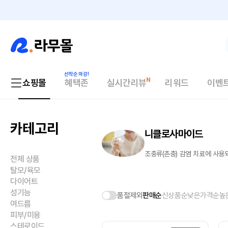
쇼핑몰
혜택존
실시간리뷰
리워드
이벤
카테고리
니클로사마이드
조충류(촌충) 감염 치료에 사용
전체 상품
탈모/육모
다이어트
성기능
품절제외
판매순
신상품순
낮은가격순
높
여드름
피부/미용
스테로이드