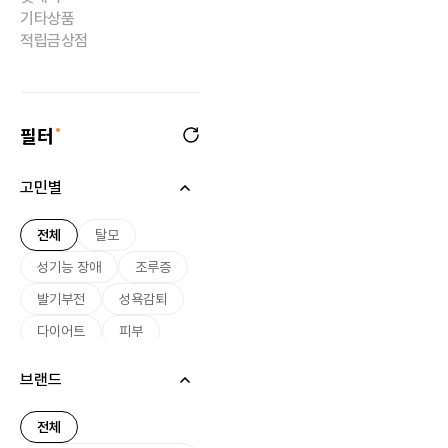
기타상품
적립금상점
필터
고민별
전체
탈모
성기능 장애
조루증
발기부전
성욕감퇴
다이어트
피부
미용
여드름
브랜드
기미
미백
여성 호르몬
전체