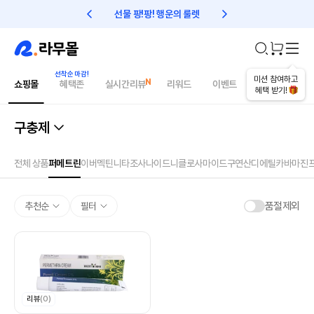
선물 팡!팡! 행운의 룰렛
친구초대 1만원 리워드!
미션 참여하고
쇼핑몰
혜택존
실시간리뷰
리워드
이벤트
건강매거진
혜택 받기!
구충제
전체 상품
퍼메트린
이버멕틴
니타조사나이드
니클로사마이드
구연산디에틸카바마진
품절제외
추천순
필터
리뷰
(0)