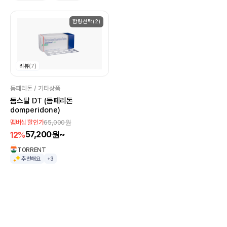
함량선택(2)
리뷰
(7)
돔페리돈 / 기타상품
돔스탈 DT (돔페리돈
domperidone)
65,000원
멤버십 할인가
57,200원~
12%
TORRENT
추천해요
+3