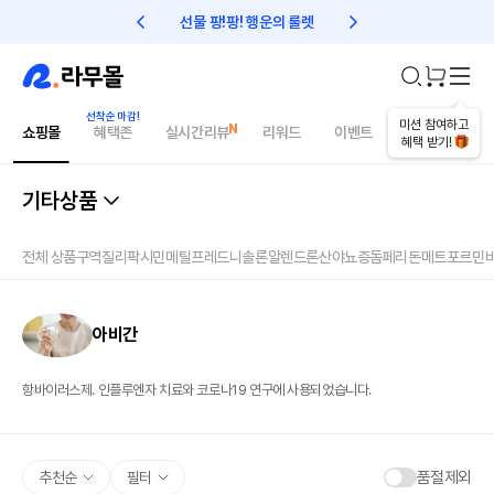
선물 팡!팡! 행운의 룰렛
친구초대 1만원 리워드!
미션 참여하고
쇼핑몰
혜택존
실시간리뷰
리워드
이벤트
건강매거진
혜택 받기!
기타상품
전체 상품
구역질
리팍시민
메틸프레드니솔론
알렌드론산
야뇨증
돔페리돈
메트포르민
아비간
항바이러스제. 인플루엔자 치료와 코로나19 연구에 사용되었습니다.
품절제외
추천순
필터