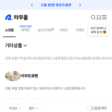
선물 팡!팡! 행운의 룰렛
친구초대 1만원 리워드!
미션 참여하고
쇼핑몰
혜택존
실시간리뷰
리워드
이벤트
건강매거진
혜택 받기!
기타상품
전체 상품
구역질
리팍시민
메틸프레드니솔론
알렌드론산
야뇨증
돔페리돈
메트포르민
이부프로펜
진통, 해열, 항염 작용이 있는 대표적 비스테로이드 소염진통제입니다.
품절제외
추천순
필터