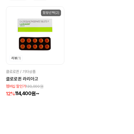
함량선택(2)
리뷰
(1)
클로로퀸 / 기타상품
클로로퀸 라리아고
130,000원
멤버십 할인가
114,400원~
12%