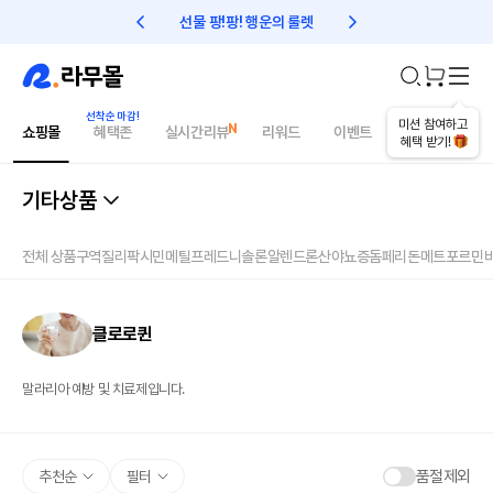
선물 팡!팡! 행운의 룰렛
친구초대 1만원 리워드!
미션 참여하고
쇼핑몰
혜택존
실시간리뷰
리워드
이벤트
건강매거진
혜택 받기!
기타상품
전체 상품
구역질
리팍시민
메틸프레드니솔론
알렌드론산
야뇨증
돔페리돈
메트포르민
클로로퀸
말라리아 예방 및 치료제입니다.
품절제외
추천순
필터