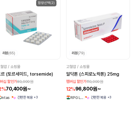
함량선택(2)
리뷰
(65)
리뷰
(79)
혈압 / 쇼핑몰
고혈압 / 쇼핑몰
르 (토르세미드, torsemide)
알닥톤 (스피로노락톤) 25mg
80,000원
110,000원
버십 할인가
멤버십 할인가
70,400원~
96,800원~
2%
12%
+3
+3
간편한 복용
간편한 복용
Intas
RPG L…