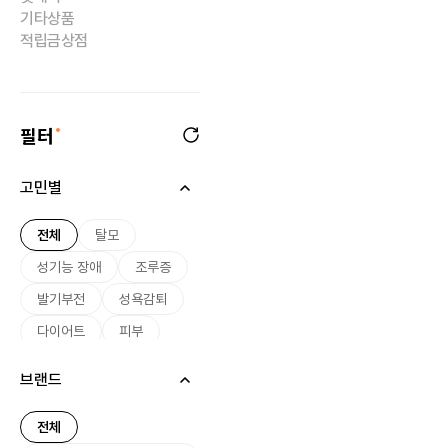
기타상품
적립금상점
필터
고민별
전체
탈모
성기능 장애
조루증
발기부전
성욕감퇴
다이어트
피부
미용
여드름
브랜드
기미
미백
여성 호르몬
전체