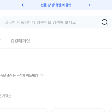
선물 팡!팡! 행운의 룰렛
친구초대 
트
건강매거진
부종을 줄이는 목적의 이뇨제입니다.
은가격순