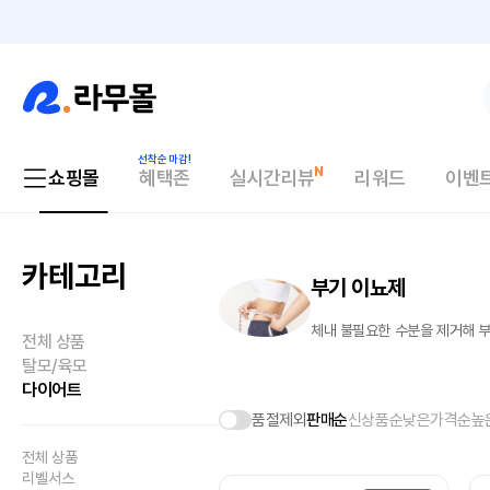
쇼핑몰
혜택존
실시간리뷰
리워드
이벤
카테고리
부기 이뇨제
체내 불필요한 수분을 제거해 
전체 상품
탈모/육모
다이어트
품절제외
판매순
신상품순
낮은가격순
높
전체 상품
리벨서스