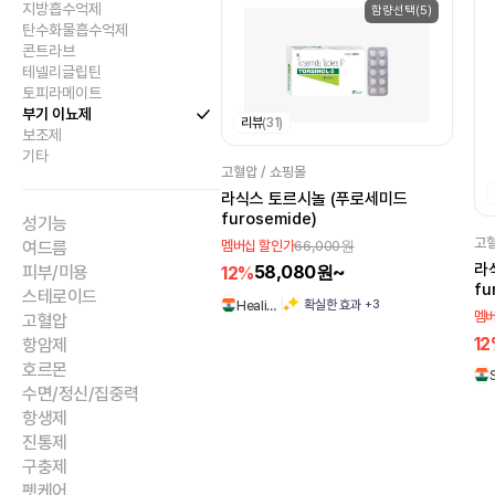
지방흡수억제
함량선택(5)
탄수화물흡수억제
콘트라브
테넬리글립틴
토피라메이트
부기 이뇨제
리뷰
(31)
보조제
기타
고혈압 / 쇼핑몰
라식스 토르시놀 (푸로세미드
furosemide)
성기능
고혈
66,000원
여드름
멤버십 할인가
라
58,080원~
피부/미용
12%
fu
스테로이드
+3
확실한 효과
Heali…
멤버
고혈압
1
항암제
호르몬
수면/정신/집중력
항생제
진통제
구충제
펫케어