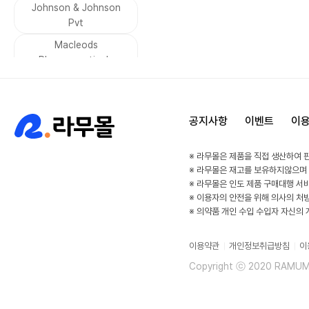
남성 호르몬
Johnson & Johnson
무좀
Pvt
기생충 감염
설사
Macleods
당뇨
금연
Pharmaceuticals
수면장애
두통
Leeford Healthcare
통풍
소화불량
VIVALDIS
구토
집중력
공지사항
이벤트
이
Dharam Distributors
감기
알레르기
SAVA Healthcare
※ 라무몰은 제품을 직접 생산하여 
비염
우울증
Limited
※ 라무몰은 재고를 보유하지않으며
공황발작
고혈압
※ 라무몰은 인도 제품 구매대행 서
asher
※ 이용자의 안전을 위해 의사의 처
부정맥
HIV
Sunrise remedies
※ 의약품 개인 수입 수입자 자신의
방광
속눈썹 강화
Kianext Healthcare
이용약관
개인정보취급방침
이
건선 관절염
Elder
Esperer
Copyright ⓒ 2020 RAMUMAL
콜레스테롤
세균 감염
WinLife Pharma
말라리아
Alkem
Serum