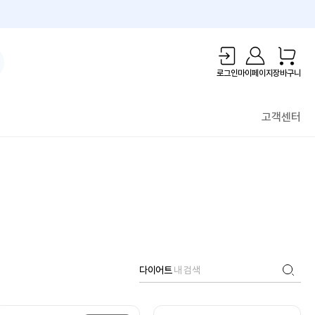
1만원 리워드!
로그인
마이페이지
장바구니
고객센터
다이어트
내 검색