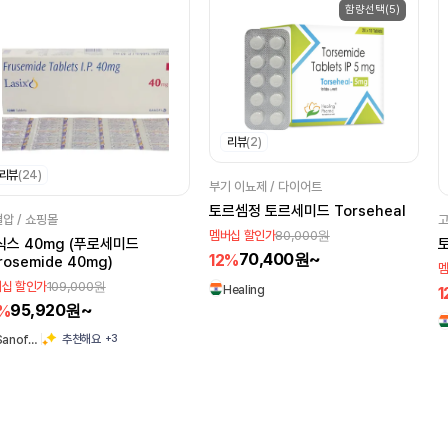
함량선택(5)
리뷰
(2)
리뷰
(24)
부기 이뇨제 / 다이어트
토르셈정 토르세미드 Torseheal
압 / 쇼핑몰
고
80,000원
멤버십 할인가
식스 40mg (푸로세미드
토
70,400원~
12%
rosemide 40mg)
멤
109,000원
십 할인가
1
Healing
95,920원~
2%
+3
추천해요
Sanof…