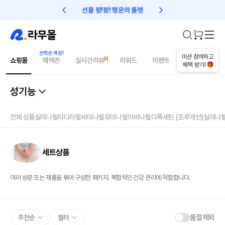
선물 팡!팡! 행운의 룰렛
친구초대 1만원 리워드!
미션 참여하고
쇼핑몰
혜택존
실시간리뷰
리워드
이벤트
건강매거진
혜택 받기!
성기능
전체 상품
실데나필
타다라필
바데나필
유데나필
아바나필
다폭세틴 (조루개선)
실데나
세트상품
여러 성분 또는 제품을 묶어 구성한 패키지. 복합적인 건강 관리에 적합합니다.
품절제외
추천순
필터