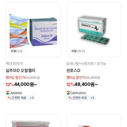
리뷰
(20)
리뷰
(254)
역대 최저가!
실데나필+사정지연 / 성기능
실주브D 오랄젤리
센포스D
50,000원
55,000원
멤버십 할인가
멤버십 할인가
44,000원~
48,400원~
12%
12%
Juvenor
Centurion
간편한 복용
+3
간편한 복용
+3