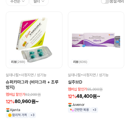
품절제외
추천순
필터
리뷰
(269)
리뷰
(636)
실데나필+사정지연 / 성기능
실데나필+사정지연 / 성기능
슈퍼카마그라 (비아그라 + 조루
실주브D
방지)
55,000원
멤버십 할인가
92,000원
멤버십 할인가
48,400원~
12%
80,960원~
12%
Juvenor
Ajanta
간편한 복용
+3
합리적 가격
+3