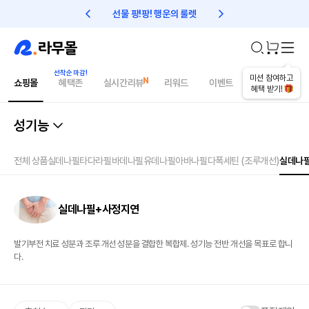
선물 팡!팡! 행운의 룰렛
친구초대 1만원 리워드!
미션 참여하고
쇼핑몰
혜택존
실시간리뷰
리워드
이벤트
건강매거진
혜택 받기!
성기능
전체 상품
실데나필
타다라필
바데나필
유데나필
아바나필
다폭세틴 (조루개선)
실데나
실데나필+사정지연
발기부전 치료 성분과 조루 개선 성분을 결합한 복합제. 성기능 전반 개선을 목표로 합니
다.