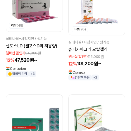
리뷰
(45)
리뷰
(98)
실데나필+사정지연 / 성기능
실데나필+사정지연 / 성기능
센포스LD (센포스D의 저용량)
슈퍼카마그라 오랄젤리
54,000원
멤버십 할인가
115,000원
멤버십 할인가
47,520원~
12%
101,200원~
12%
Centurion
Cipmox
합리적 가격
+3
간편한 복용
+3