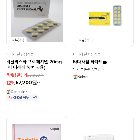
리뷰
(35)
리뷰
(12)
타다라필 / 성기능
타다라필 / 성기능
비달리스타 프로페셔널 20mg
타다라필 타다트론
(혀 아래에 녹여 복용)
임시 품절된 상품입니다
65,000원
멤버십 할인가
Naiom
57,200원~
12%
Centurion
간편한 복용
+3