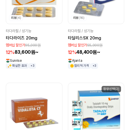
리뷰
(4)
리뷰
(16)
타다라필 / 성기능
타다라필 / 성기능
타다라이즈 20mg
타달리스SX 20mg
95,000원
55,000원
멤버십 할인가
멤버십 할인가
83,600원~
48,400원~
12%
12%
Sunrise
Ajanta
확실한 효과
+3
합리적 가격
+3
함량선택(2)