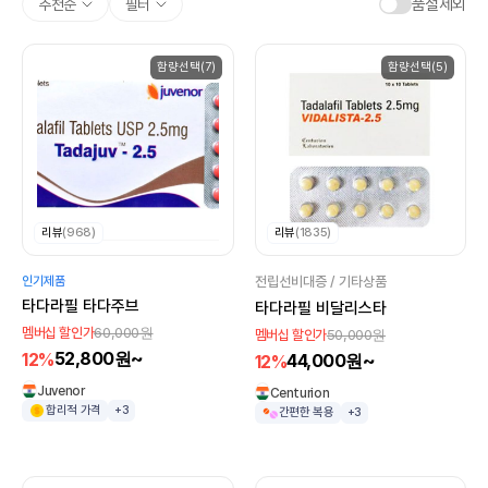
품절제외
추천순
필터
함량선택(7)
함량선택(5)
리뷰
(968)
리뷰
(1835)
인기제품
전립선비대증 / 기타상품
타다라필 타다주브
타다라필 비달리스타
60,000원
멤버십 할인가
50,000원
멤버십 할인가
52,800원~
12%
44,000원~
12%
Juvenor
Centurion
합리적 가격
+3
간편한 복용
+3