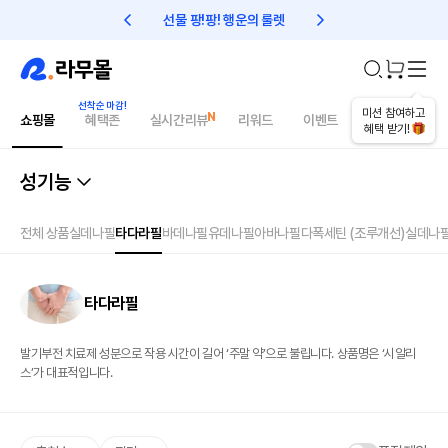
선물 팡!팡! 행운의 룰렛
친구초대 1만원 리워드!
미션 참여하고
쇼핑몰
혜택존
실시간리뷰
리워드
이벤트
건강매거진
혜택 받기!
성기능
전체 상품
실데나필
타다라필
바데나필
유데나필
아바나필
다폭세틴 (조루개선)
실데나
타다라필
발기부전 치료제 성분으로 작용 시간이 길어 ‘주말 약’으로 불립니다. 상품명은 ‘시알리
스’가 대표적입니다.