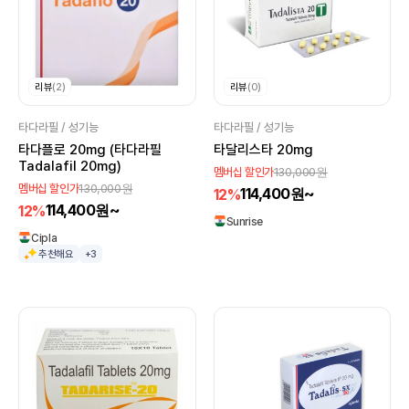
리뷰
(2)
리뷰
(0)
타다라필 / 성기능
타다라필 / 성기능
타다플로 20mg (타다라필
타달리스타 20mg
Tadalafil 20mg)
130,000원
멤버십 할인가
130,000원
멤버십 할인가
114,400원~
12%
114,400원~
12%
Sunrise
Cipla
추천해요
+3