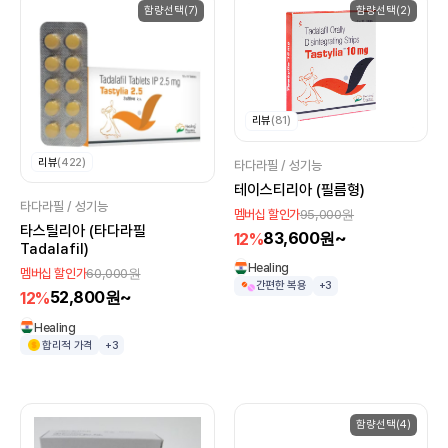
함량선택(7)
함량선택(2)
리뷰
(81)
리뷰
(422)
타다라필 / 성기능
테이스티리아 (필름형)
타다라필 / 성기능
95,000원
멤버십 할인가
타스틸리아 (타다라필
83,600원~
12%
Tadalafil)
Healing
60,000원
멤버십 할인가
간편한 복용
+3
52,800원~
12%
Healing
합리적 가격
+3
함량선택(4)