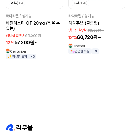
리뷰
(35)
리뷰
(186)
타다라필 / 성기능
타다라필 / 성기능
비달리스타 CT 20mg (씹을 수
타다주브 (필름형)
있는)
69,000원
멤버십 할인가
65,000원
멤버십 할인가
60,720원~
12%
57,200원~
12%
Juvenor
Centurion
간편한 복용
+3
확실한 효과
+3