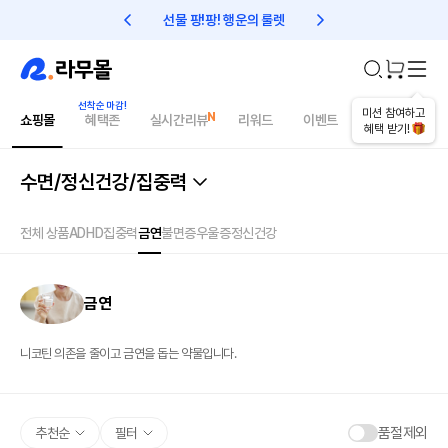
선물 팡!팡! 행운의 룰렛
친구초대 1만원 리워드!
미션 참여하고
쇼핑몰
혜택존
실시간리뷰
리워드
이벤트
건강매거진
혜택 받기!
수면/정신건강/집중력
전체 상품
ADHD
집중력
금연
불면증
우울증
정신건강
금연
니코틴 의존을 줄이고 금연을 돕는 약물입니다.
품절제외
추천순
필터