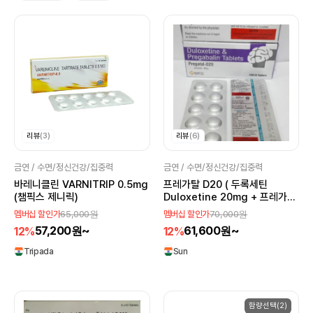
리뷰
(3)
리뷰
(6)
금연 / 수면/정신건강/집중력
금연 / 수면/정신건강/집중력
바레니클린 VARNITRIP 0.5mg
프레가탈 D20 ( 두록세틴
(챔픽스 제니릭)
Duloxetine 20mg + 프레가발
린 Pregabalin 75mg )
65,000원
70,000원
멤버십 할인가
멤버십 할인가
57,200원~
61,600원~
12%
12%
Tripada
Sun
함량선택(2)