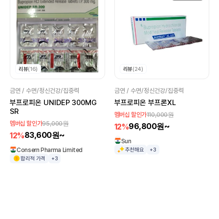
리뷰
(16)
리뷰
(24)
금연 / 수면/정신건강/집중력
금연 / 수면/정신건강/집중력
부프로피온 UNIDEP 300MG
부프로피온 부프론XL
SR
110,000원
멤버십 할인가
95,000원
멤버십 할인가
96,800원~
12%
83,600원~
12%
Sun
Consern Pharma Limited
추천해요
+3
합리적 가격
+3