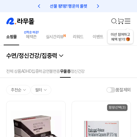
선물 팡!팡! 행운의 룰렛
친구초대 1만원 리워드!
미션 참여하고
쇼핑몰
혜택존
실시간리뷰
리워드
이벤트
건강매거진
혜택 받기!
수면/정신건강/집중력
전체 상품
ADHD
집중력
금연
불면증
우울증
정신건강
품절제외
추천순
필터
함량선택(3)