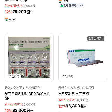
Knoll
90,000원
멤버십 할인가
안전한 포장
+3
79,200원~
12%
Intas
함량선택(2)
리뷰
(16)
리뷰
(24)
금연 / 수면/정신건강/집중력
금연 / 수면/정신건강/집중력
부프로피온 UNIDEP 300MG
부프로피온 부프론XL
SR
110,000원
멤버십 할인가
95,000원
멤버십 할인가
96,800원~
12%
83,600원~
12%