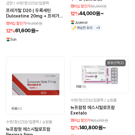
금연 / 수면/정신건강/집중력
50,000원
멤버십 할인가
프레가탈 D20 ( 두록세틴
44,000원~
12%
Duloxetine 20mg + 프레가발
린 Pregabalin 75mg )
Juvenor
70,000원
멤버십 할인가
확실한 효과
+3
61,600원~
12%
Sun
함량선택(2)
리뷰
(6)
수면/정신건강/집중력 / 쇼핑몰
뉴프람정 에스시탈로프람
리뷰
(0)
Exetalo
160,000원
멤버십 할인가
수면/정신건강/집중력 / 쇼핑몰
140,800원~
12%
뉴프람정 에스시탈로프람
Rexipra 5mg