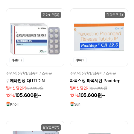
함량선택(3)
함량선택(3)
리뷰
(0)
리뷰
(1)
수면/정신건강/집중력 / 쇼핑몰
수면/정신건강/집중력 / 쇼핑몰
쿠에타핀정 QUTIDIN
파록스정 파록세틴 Paxidep
120,000원
120,000원
멤버십 할인가
멤버십 할인가
105,600원~
105,600원~
12%
12%
Knoll
Sun
함량선택(2)