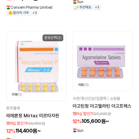
Sun
Consern Pharma Limited
추천해요
+3
합리적 가격
+3
함량선택(2)
리뷰
(0)
리뷰
(1)
수면/정신건강/집중력 / 쇼핑몰
아고틴정 아고멜라틴 아고프렉스
항우울제
120,000원
멤버십 할인가
레메론정 Mirtaz 미르타자핀
105,600원~
12%
130,000원
멤버십 할인가
114,400원~
12%
Sun