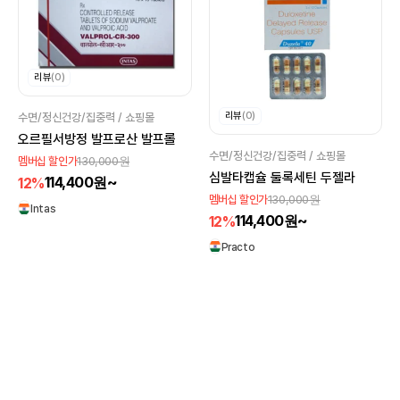
리뷰
(0)
리뷰
(0)
수면/정신건강/집중력 / 쇼핑몰
오르필서방정 발프로산 발프롤
수면/정신건강/집중력 / 쇼핑몰
130,000원
멤버십 할인가
심발타캡슐 둘록세틴 두젤라
114,400원~
12%
130,000원
멤버십 할인가
Intas
114,400원~
12%
Practo