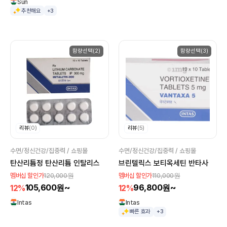
Sun
추천해요
+3
함량선택(2)
함량선택(3)
리뷰
(0)
리뷰
(5)
수면/정신건강/집중력 / 쇼핑몰
수면/정신건강/집중력 / 쇼핑몰
탄산리튬정 탄산리튬 인탈리스
브린텔릭스 보티옥세틴 반타사
120,000원
110,000원
멤버십 할인가
멤버십 할인가
105,600원~
96,800원~
12%
12%
Intas
Intas
빠른 효과
+3