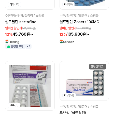
리뷰
(15)
리뷰
(0)
수면/정신건강/집중력 / 쇼핑몰
수면/정신건강/집중력 / 쇼핑몰
설트랄린 sertafine
설트랄린 Zosert 100MG
52,000원
120,000원
멤버십 할인가
멤버십 할인가
45,760원~
105,600원~
12%
12%
Healing
Sandoz
안전한 포장
+3
함량선택(2)
리뷰
(14)
리뷰
(6)
수면/정신건강/집중력 / 쇼핑몰
주브설 (설트랄린)