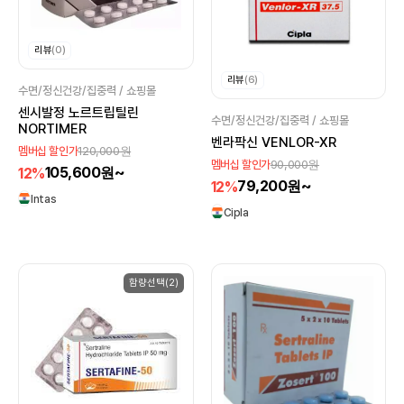
리뷰
(0)
리뷰
(6)
수면/정신건강/집중력 / 쇼핑몰
센시발정 노르트립틸린
수면/정신건강/집중력 / 쇼핑몰
NORTIMER
벤라팍신 VENLOR-XR
120,000원
멤버십 할인가
90,000원
멤버십 할인가
105,600원~
12%
79,200원~
12%
Intas
Cipla
함량선택(2)