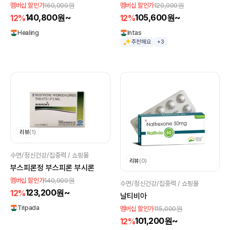
160,000원
120,000원
멤버십 할인가
멤버십 할인가
140,800원~
105,600원~
12%
12%
Healing
Intas
추천해요
+3
리뷰
(1)
수면/정신건강/집중력 / 쇼핑몰
리뷰
(0)
부스피론정 부스피론 부시론
140,000원
멤버십 할인가
수면/정신건강/집중력 / 쇼핑몰
123,200원~
12%
날티비아
Tripada
115,000원
멤버십 할인가
101,200원~
12%