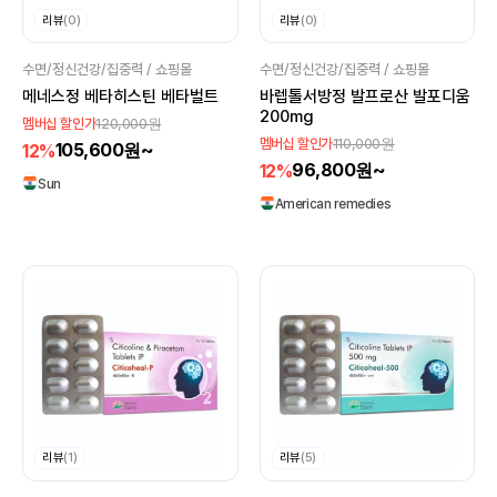
리뷰
(0)
리뷰
(0)
수면/정신건강/집중력 / 쇼핑몰
수면/정신건강/집중력 / 쇼핑몰
메네스정 베타히스틴 베타벌트
바렙톨서방정 발프로산 발포디움
200mg
120,000원
멤버십 할인가
110,000원
멤버십 할인가
105,600원~
12%
96,800원~
12%
Sun
American remedies
리뷰
(1)
리뷰
(5)