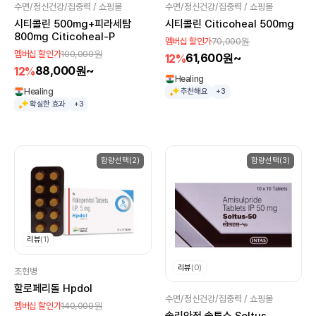
수면/정신건강/집중력 / 쇼핑몰
수면/정신건강/집중력 / 쇼핑몰
시티콜린 500mg+피라세탐
시티콜린 Citicoheal 500mg
800mg Citicoheal-P
70,000원
멤버십 할인가
100,000원
멤버십 할인가
61,600원~
12%
88,000원~
12%
Healing
Healing
추천해요
+3
확실한 효과
+3
함량선택(2)
함량선택(3)
리뷰
(1)
리뷰
(0)
조현병
할로페리돌 Hpdol
수면/정신건강/집중력 / 쇼핑몰
140,000원
멤버십 할인가