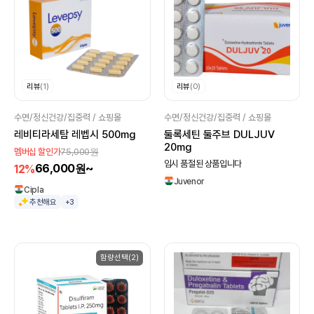
리뷰
(1)
리뷰
(0)
수면/정신건강/집중력 / 쇼핑몰
수면/정신건강/집중력 / 쇼핑몰
레비티라세탐 레벱시 500mg
둘록세틴 둘주브 DULJUV
20mg
75,000원
멤버십 할인가
임시 품절된 상품입니다
66,000원~
12%
Juvenor
Cipla
추천해요
+3
함량선택(2)