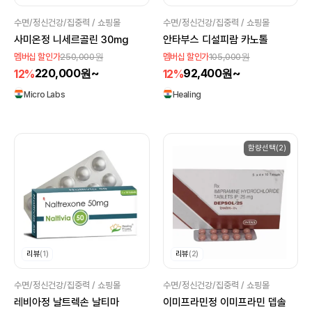
수면/정신건강/집중력 / 쇼핑몰
수면/정신건강/집중력 / 쇼핑몰
사미온정 니세르골린 30mg
안타부스 디설피람 카노톨
250,000원
105,000원
멤버십 할인가
멤버십 할인가
220,000원~
92,400원~
12%
12%
Micro Labs
Healing
함량선택(2)
리뷰
(1)
리뷰
(2)
수면/정신건강/집중력 / 쇼핑몰
수면/정신건강/집중력 / 쇼핑몰
레비아정 날트렉손 날티마
이미프라민정 이미프라민 뎁솔