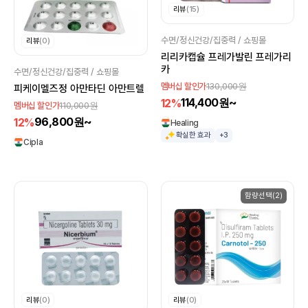
리뷰
(15)
수면/정신건강/집중력 / 쇼핑몰
리뷰
(0)
리리카캡슐 프레가발린 프레가리
카
수면/정신건강/집중력 / 쇼핑몰
130,000원
멤버십 할인가
피케이멜즈정 아만타딘 아만트렐
114,400원~
12%
110,000원
멤버십 할인가
96,800원~
12%
Healing
확실한 효과
+3
Cipla
함량선택(2)
리뷰
(0)
리뷰
(0)