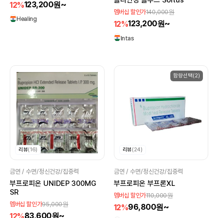
솔리안정 솔투스 Soltus
123,200원~
12%
140,000원
멤버십 할인가
Healing
123,200원~
12%
Intas
함량선택(2)
리뷰
(16)
리뷰
(24)
금연 / 수면/정신건강/집중력
금연 / 수면/정신건강/집중력
부프로피온 UNIDEP 300MG
부프로피온 부프론XL
SR
110,000원
멤버십 할인가
95,000원
멤버십 할인가
96,800원~
12%
83,600원~
12%