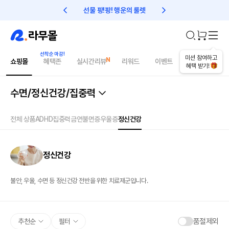
선물 팡!팡! 행운의 룰렛
친구초대 1만원 리워드!
미션 참여하고
쇼핑몰
혜택존
실시간리뷰
리워드
이벤트
건강매거진
혜택 받기!
수면/정신건강/집중력
전체 상품
ADHD
집중력
금연
불면증
우울증
정신건강
정신건강
불안, 우울, 수면 등 정신건강 전반을 위한 치료제군입니다.
품절제외
추천순
필터