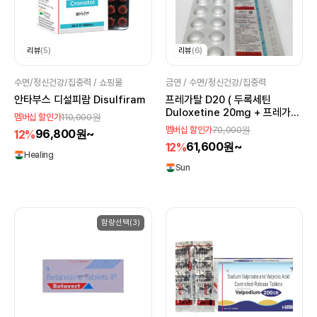
리뷰
(5)
리뷰
(6)
수면/정신건강/집중력 / 쇼핑몰
금연 / 수면/정신건강/집중력
안타부스 디설피람 Disulfiram
프레가탈 D20 ( 두록세틴
Duloxetine 20mg + 프레가발
110,000원
멤버십 할인가
린 Pregabalin 75mg )
70,000원
멤버십 할인가
96,800원~
12%
61,600원~
12%
Healing
Sun
함량선택(3)