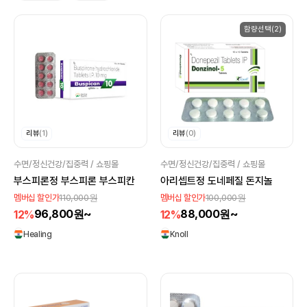
함량선택(2)
리뷰
(1)
리뷰
(0)
수면/정신건강/집중력 / 쇼핑몰
수면/정신건강/집중력 / 쇼핑몰
부스피론정 부스피론 부스피칸
아리셉트정 도네페질 돈지놀
110,000원
100,000원
멤버십 할인가
멤버십 할인가
96,800원~
88,000원~
12%
12%
Healing
Knoll