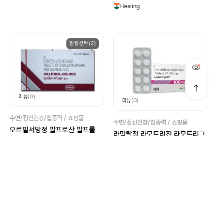
Healing
함량선택(2)
리뷰
(0)
리뷰
(0)
수면/정신건강/집중력 / 쇼핑몰
수면/정신건강/집중력 / 쇼핑몰
오르필서방정 발프로산 발프롤
라믹탈정 라모트리진 라모트리그
130,000원
멤버십 할인가
130,000원
멤버십 할인가
114,400원~
12%
로그인 후
인증번호를 입력해주세요.
라무몰이 처음이시군요!
라무몰 이용을 위해
개인정보 처리방침
로그인 후
로그인 후
비밀번호 재설정
라무몰이 처음이시군요!
가입을 축하드려요!
필터
전체 상품
추천순
전체 상품
114,400원~
12%
SMS 수신 안내
추천인 등록 완료!
회원가입 완료!
ADHD
탈모/육모
신상품순
휴대폰 간편 로그인으로
Intas
라무몰을 이용하실 수 있어요
이름을 알려주세요.
동의가 필요해요
라무몰을 이용하실 수 있어요
라무몰을 이용하실 수 있어요
이름을 알려주세요.
추천인이 있으신가요?
인증번호 문자가 오지 않았나요?
Healing
입력하신 휴대폰 번호로 발송된 인증번호
입력하신 이메일 주소로 임시 비밀번호를 발급해 드립니다.
를 입력해주세요.
집중력
다이어트
낮은가격순
빠르게 시작해요
회원이 되신 걸 환영해요.
회원이 되신 걸 환영해요.
고민별
금연
성기능
높은가격순
‘라무몰’은 (이하 ‘회사’는)
인증번호 문자를 발송했는데도 10분 이상 문자가 오지 않는다면 아래 내용을
기존 카카오 유저도 혜택과 내역을 그대로 이어가실 수 있어요.
원활한 서비스 이용을 위해 이름을 입력해주세요.
기존 회원이시라면 로그인 후 그대로 이용하실 수 있어요.
기존 회원이시라면 로그인 후 그대로 이용하실 수 있어요.
원활한 서비스 이용을 위해 이름을 입력해주세요.
추천인 아이디 혹은 추천코드를 입력해주세요.
이제 라무몰에서 다양한 혜택을 받으실 수 있어요.
이제 라무몰에서 다양한 혜택을 받으실 수 있어요.
불면증
여드름
고객님의 개인정보를 중요시하며, “정보통신망 이용촉진 및 정보보호”에 관한
확인해보세요.
처음 방문하신 고객님도 아이디 또는 이메일을 입력해 주세요.
기존 회원이시라면 바로 로그인 후 그대로 이용하실 수 있어요.
전체
탈모
성기능 장애
우울증
조루증
발기부전
모두 동의합니다.
법률을 준수하고 있습니다.
피부/미용
02:46
함량선택(2)
신규 회원이시라면 회원가입이 필요해요.