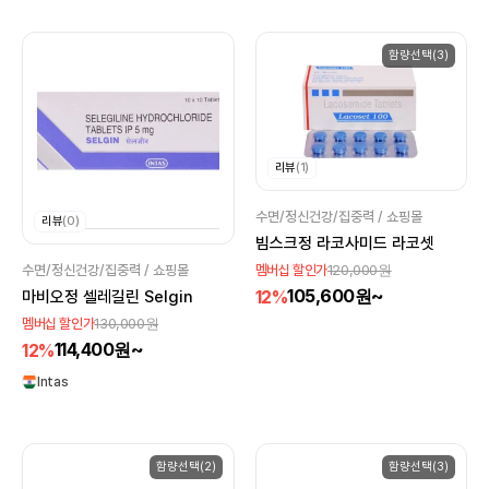
함량선택(3)
리뷰
(1)
수면/정신건강/집중력 / 쇼핑몰
리뷰
(0)
빔스크정 라코사미드 라코셋
120,000원
멤버십 할인가
수면/정신건강/집중력 / 쇼핑몰
105,600원~
12%
마비오정 셀레길린 Selgin
130,000원
멤버십 할인가
114,400원~
12%
Intas
함량선택(2)
함량선택(3)