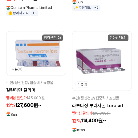
Sun
Consern Pharma Limited
추천해요
+3
합리적 가격
+3
함량선택(2)
함량선택(2)
리뷰
(0)
수면/정신건강/집중력 / 쇼핑몰
리뷰
(1)
갈란타민 갈라머
145,000원
멤버십 할인가
수면/정신건강/집중력 / 쇼핑몰
127,600원~
12%
라투다정 루라시돈 Lurasid
130,000원
멤버십 할인가
Sun
114,400원~
12%
Intas