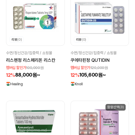
리뷰
(0)
리뷰
(0)
수면/정신건강/집중력 / 쇼핑몰
수면/정신건강/집중력 / 쇼핑몰
리스펜정 리스페리돈 리스칸
쿠에타핀정 QUTIDIN
100,000원
120,000원
멤버십 할인가
멤버십 할인가
88,000원~
105,600원~
12%
12%
Healing
Knoll
함량선택(3)