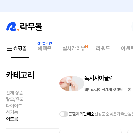
쇼핑몰
혜택존
실시간리뷰
리워드
이벤
카테고리
독시사이클린
테트라사이클린계 항생제로 여드
전체 상품
탈모/육모
다이어트
성기능
품절제외
판매순
신상품순
낮은가격순
높
여드름