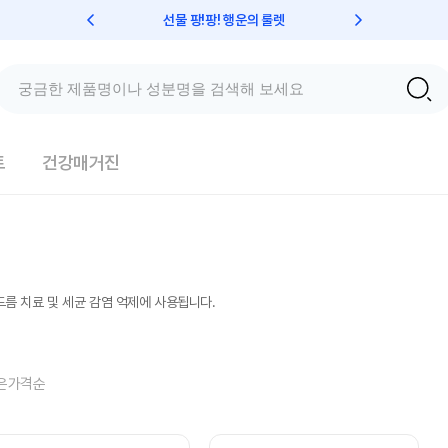
선물 팡!팡! 행운의 룰렛
친구초대 
트
건강매거진
름 치료 및 세균 감염 억제에 사용됩니다.
은가격순