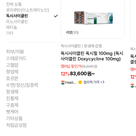
전체 상품
로아큐탄(이소트레티노인)
독시사이클린
미노사이클린
레티놀
리뷰
(30)
기타
독시사이클린 / 항생제·감염
독시
피부/미용
독시사이클린 독시힐 100mg (독시
독시
스테로이드
사이클린 Doxycycline 100mg)
클린
고혈압
95,000원
멤버십 할인가
멤버
항암제
83,600원~
12%
1
호르몬
+3
합리적 가격
Heali…
수면/정신/집중력
항생제
진통제
구충제
펫케어
기타상품
적립금상점