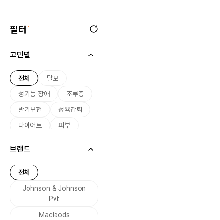
필터
고민별
전체
탈모
성기능 장애
조루증
발기부전
성욕감퇴
다이어트
피부
미용
여드름
브랜드
기미
미백
여성 호르몬
전체
남성 호르몬
Johnson & Johnson
무좀
Pvt
기생충 감염
설사
Macleods
당뇨
금연