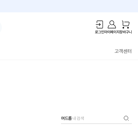
1만원 리워드!
로그인
마이페이지
장바구니
고객센터
여드름
내 검색