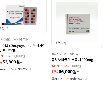
리뷰
(14)
사이클린 / 항생제·감염
리뷰
(96)
주브 (Doxycycline 독시사이
 100mg)
독시사이클린 / 여드름
60,000원
십 할인가
독시사이클린 누독시 100mg
52,800원~
2%
75,000원
멤버십 할인가
+3
간편한 복용
Juven…
66,000원~
12%
+3
확실한 효과
NuLif…