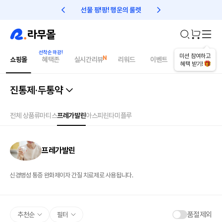
선물 팡!팡! 행운의 룰렛
친구초대 1만원 리워드!
미션 참여하고
쇼핑몰
혜택존
실시간리뷰
리워드
이벤트
건강매거진
혜택 받기!
진통제·두통약
전체 상품
류마티스
프레가발린
아스피린
타미플루
프레가발린
신경병성 통증 완화제이자 간질 치료제로 사용됩니다.
품절제외
추천순
필터