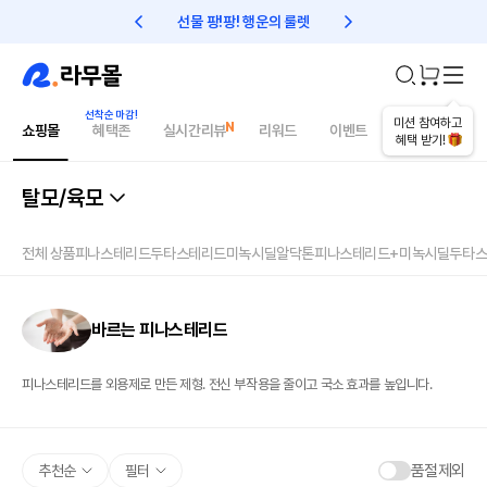
선물 팡!팡! 행운의 룰렛
친구초대 1만원 리워드!
미션 참여하고
쇼핑몰
혜택존
실시간리뷰
리워드
이벤트
건강매거진
혜택 받기!
탈모/육모
전체 상품
피나스테리드
두타스테리드
미녹시딜
알닥톤
피나스테리드+미녹시딜
두타스
바르는 피나스테리드
피나스테리드를 외용제로 만든 제형. 전신 부작용을 줄이고 국소 효과를 높입니다.
품절제외
추천순
필터