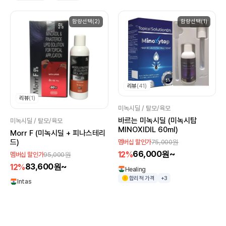
함량선택(2)
함량선택(1)
리뷰
(41)
리뷰
(1)
미녹시딜 / 탈모/육모
바르는 미녹시딜 (미녹시탑
미녹시딜 / 탈모/육모
MINOXIDIL 60ml)
Morr F (미녹시딜 + 피나스테리
드)
75,000원
멤버십 할인가
66,000원~
12%
95,000원
멤버십 할인가
83,600원~
12%
Healing
합리적 가격
+3
Intas