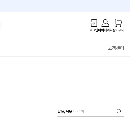
1만원 리워드!
로그인
마이페이지
장바구니
고객센터
탈모/육모
내 검색