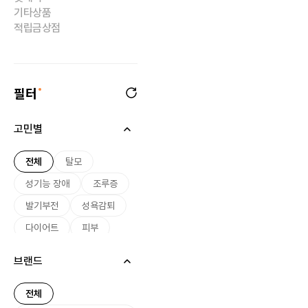
기타상품
적립금상점
필터
고민별
전체
탈모
성기능 장애
조루증
발기부전
성욕감퇴
다이어트
피부
미용
여드름
브랜드
기미
미백
여성 호르몬
전체