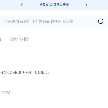
선물 팡!팡! 행운의 룰렛
친구초대 
트
건강매거진
여성 탈모와 여드름 치료에도 활용됩니다.
은가격순