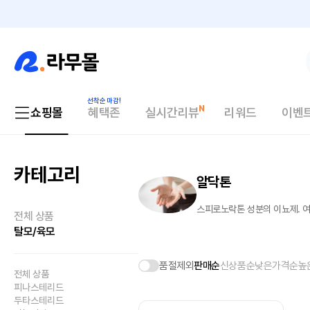
쇼핑몰
혜택존
실시간리뷰
리워드
이벤
카테고리
알닥톤
스피로노락톤 성분의 이뇨제. 
전체 상품
탈모/육모
품절제외
판매순
신상품순
낮은가격순
높
전체 상품
피나스테리드
두타스테리드