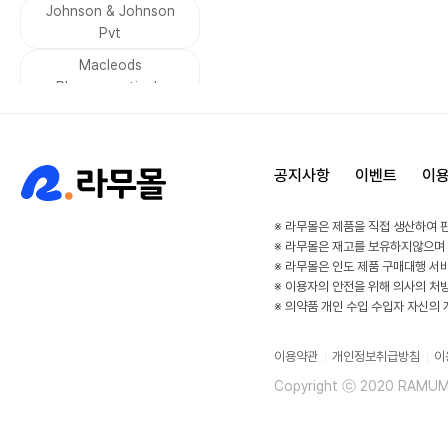
남성 호르몬
Johnson & Johnson
무좀
Pvt
기생충 감염
설사
Macleods
당뇨
금연
Pharmaceuticals
수면장애
두통
Leeford Healthcare
통풍
소화불량
VIVALDIS
구토
집중력
공지사항
이벤트
이
Dharam Distributors
감기
알레르기
SAVA Healthcare
※ 라무몰은 제품을 직접 생산하여 
비염
우울증
Limited
※ 라무몰은 재고를 보유하지않으며
공황발작
고혈압
※ 라무몰은 인도 제품 구매대행 서
asher
※ 이용자의 안전을 위해 의사의 처
부정맥
HIV
Sunrise remedies
※ 의약품 개인 수입 수입자 자신의
방광
속눈썹 강화
Kianext Healthcare
이용약관
개인정보취급방침
이
건선 관절염
Elder
Esperer
Copyright ⓒ 2020 RAMUMAL
콜레스테롤
세균 감염
WinLife Pharma
말라리아
Alkem
Serum