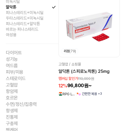
미녹시딜
알닥톤
피나스테리드+미녹시딜
두타스테리드+미녹시딜
피나스테리드+알닥톤
바르는 피나스테리드
여성용
리뷰
(79)
다이어트
성기능
고혈압 / 쇼핑몰
여드름
알닥톤 (스피로노락톤) 25mg
피부/미용
스테로이드
110,000원
멤버십 할인가
고혈압
96,800원~
12%
항암제
+3
간편한 복용
RPG L…
호르몬
수면/정신/집중력
항생제
진통제
구충제
펫케어