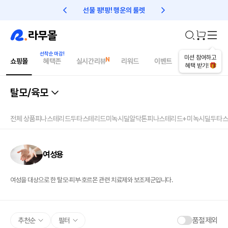
선물 팡!팡! 행운의 룰렛
친구초대 1만원 리워드!
미션 참여하고
쇼핑몰
혜택존
실시간리뷰
리워드
이벤트
건강매거진
혜택 받기!
탈모/육모
전체 상품
피나스테리드
두타스테리드
미녹시딜
알닥톤
피나스테리드+미녹시딜
두타스
여성용
여성을 대상으로 한 탈모·피부·호르몬 관련 치료제와 보조제군입니다.
품절제외
추천순
필터