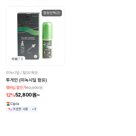
함량선택(3)
리뷰
(71)
미녹시딜 / 탈모/육모
투게인 (미녹시딜 함유)
60,000원
멤버십 할인가
52,800원~
12%
Cipla
꾸준한 사용
+3