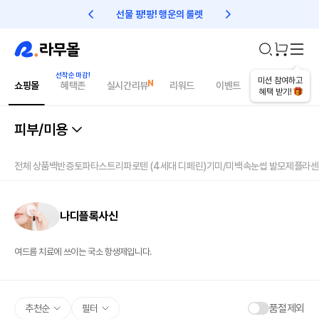
선물 팡!팡! 행운의 룰렛
친구초대 1만원 리워드!
미션 참여하고
쇼핑몰
혜택존
실시간리뷰
리워드
이벤트
건강매거진
혜택 받기!
피부/미용
전체 상품
백반증
토파타스
트리파로텐 (4세대 디페린)
기미/미백
속눈썹 발모제
플라센
나디플록사신
여드름 치료에 쓰이는 국소 항생제입니다.
품절제외
추천순
필터