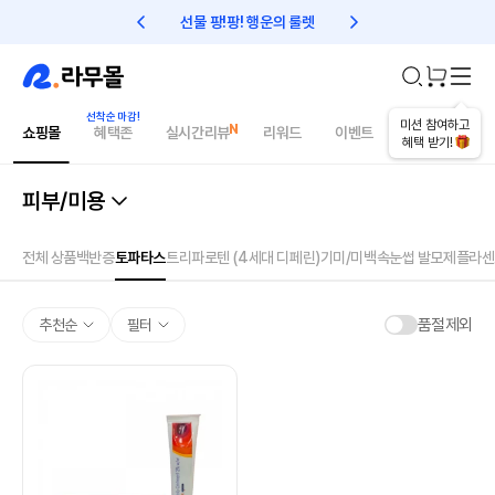
선물 팡!팡! 행운의 룰렛
친구초대 1만원 리워드!
미션 참여하고
쇼핑몰
혜택존
실시간리뷰
리워드
이벤트
건강매거진
혜택 받기!
피부/미용
전체 상품
백반증
토파타스
트리파로텐 (4세대 디페린)
기미/미백
속눈썹 발모제
플라센
품절제외
추천순
필터