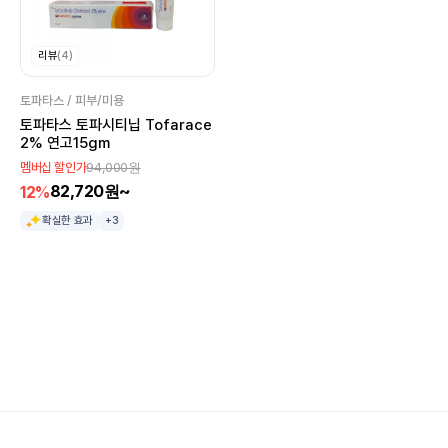
리뷰
(4)
토파타스 / 피부/미용
토파타스 토파시티닙 Tofarace
2% 연고15gm
94,000원
멤버십 할인가
82,720원~
12%
확실한 효과
+3