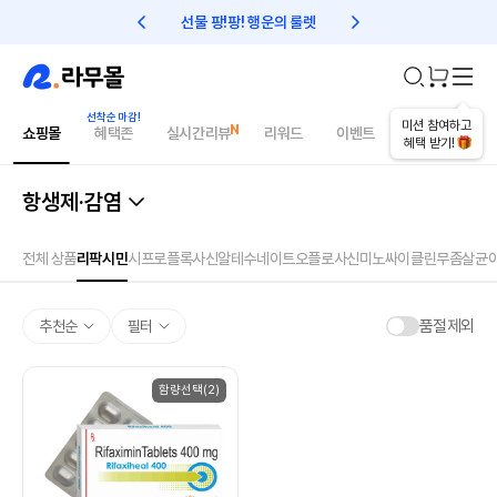
선물 팡!팡! 행운의 룰렛
친구초대 1만원 리워드!
미션 참여하고
쇼핑몰
혜택존
실시간리뷰
리워드
이벤트
건강매거진
혜택 받기!
항생제·감염
전체 상품
리팍시민
시프로플록사신
알테수네이트
오플로사신
미노싸이클린
무좀
살균
품절제외
추천순
필터
함량선택(2)