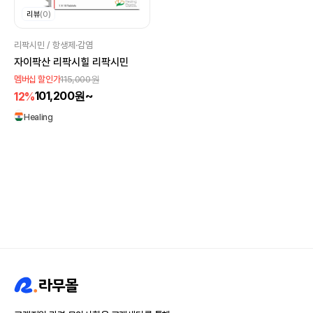
리뷰
(0)
리팍시민 / 항생제·감염
자이팍산 리팍시힐 리팍시민
115,000원
멤버십 할인가
101,200원~
12%
Healing