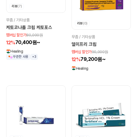
리뷰
(7)
무좀 / 기타상품
리뷰
(0)
케토코나졸 크림 케토포스
80,000원
멤버십 할인가
무좀 / 기타상품
70,400원~
12%
델미프리 크림
Healing
90,000원
멤버십 할인가
꾸준한 사용
+3
79,200원~
12%
Healing