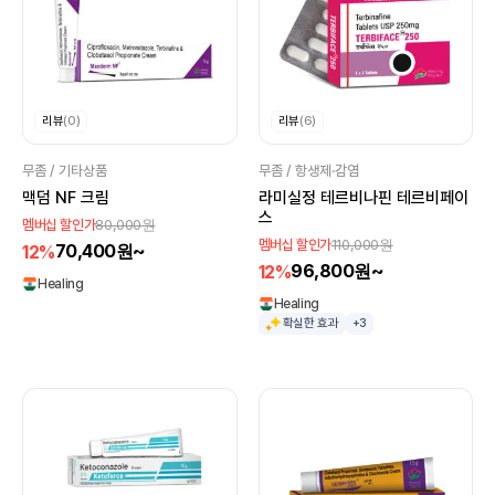
리뷰
(0)
리뷰
(6)
무좀 / 기타상품
무좀 / 항생제·감염
맥덤 NF 크림
라미실정 테르비나핀 테르비페이
스
80,000원
멤버십 할인가
110,000원
멤버십 할인가
70,400원~
12%
96,800원~
12%
Healing
Healing
확실한 효과
+3