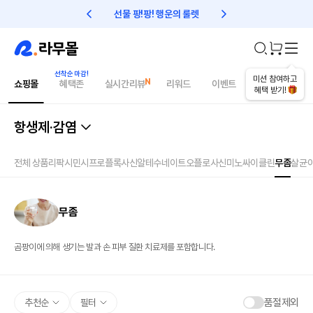
선물 팡!팡! 행운의 룰렛
친구초대 1만원 리워드!
미션 참여하고
쇼핑몰
혜택존
실시간리뷰
리워드
이벤트
건강매거진
혜택 받기!
항생제·감염
전체 상품
리팍시민
시프로플록사신
알테수네이트
오플로사신
미노싸이클린
무좀
살균
무좀
곰팡이에 의해 생기는 발과 손 피부 질환 치료제를 포함합니다.
품절제외
추천순
필터