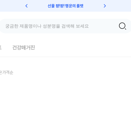
선물 팡!팡! 행운의 룰렛
친구초대 
트
건강매거진
은가격순