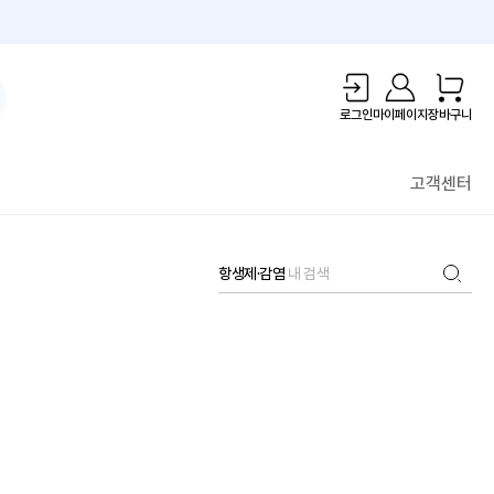
1만원 리워드!
로그인
마이페이지
장바구니
고객센터
항생제·감염
내 검색