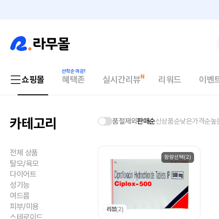
쇼핑몰
혜택존
실시간리뷰
리워드
이벤
카테고리
품절제외
판매순
신상품순
낮은가격순
높
전체 상품
함량선택(2)
탈모/육모
다이어트
성기능
여드름
피부/미용
리뷰
(2)
스테로이드