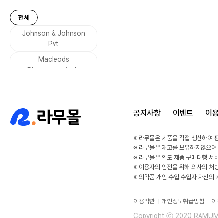
기미
미백
여성 호르몬
전체
남성 호르몬
Johnson & Johnson
무좀
Pvt
기생충 감염
설사
Macleods
당뇨
금연
Pharmaceuticals
수면장애
두통
Leeford Healthcare
통풍
소화불량
VIVALDIS
구토
집중력
공지사항
이벤트
이
Dharam Distributors
감기
알레르기
SAVA Healthcare
※ 라무몰은 제품을 직접 생산하여 
비염
우울증
Limited
※ 라무몰은 재고를 보유하지않으며
공황발작
고혈압
※ 라무몰은 인도 제품 구매대행 서
asher
※ 이용자의 안전을 위해 의사의 처
부정맥
HIV
Sunrise remedies
※ 의약품 개인 수입 수입자 자신의
방광
속눈썹 강화
Kianext Healthcare
이용약관
개인정보취급방침
이
건선 관절염
Elder
Esperer
Copyright ⓒ 2020 RAMUMAL