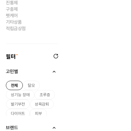
진통제
구충제
펫케어
기타상품
적립금상점
필터
고민별
전체
탈모
성기능 장애
조루증
발기부전
성욕감퇴
다이어트
피부
미용
여드름
브랜드