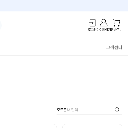
1만원 리워드!
로그인
마이페이지
장바구니
고객센터
호르몬
내 검색