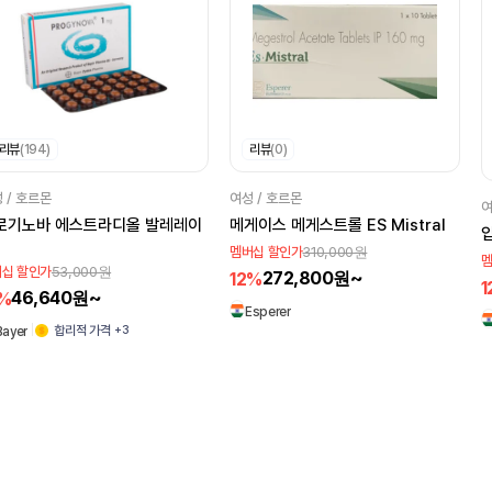
리뷰
(194)
리뷰
(0)
 / 호르몬
여성 / 호르몬
여
로기노바 에스트라디올 발레레이
메게이스 메게스트롤 ES Mistral
입
310,000원
멤버십 할인가
멤
53,000원
십 할인가
272,800원~
12%
1
46,640원~
2%
Esperer
+3
합리적 가격
Bayer