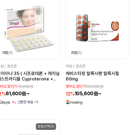
리뷰
(9)
리뷰
(0)
성 / 호르몬
여성 / 호르몬
이아나 35 ( 시프로테론 + 에치닐
에비스타정 랄록시펜 랄록시힐
스트라디올 Cyproterone +
60mg
thinyl Estradiol 2mg +
70,000원
120,000원
버십 할인가
멤버십 할인가
.035mg )
61,600원~
105,600원~
2%
12%
+3
간편한 복용
Bayer
Healing
함량선택(3)