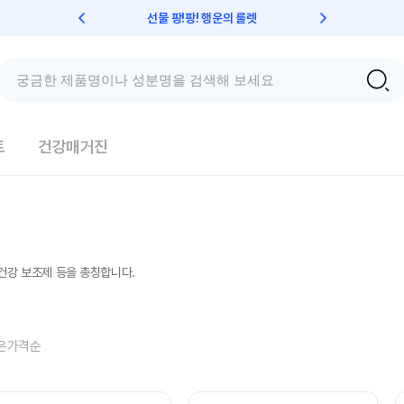
선물 팡!팡! 행운의 룰렛
친구초대 
트
건강매거진
 건강 보조제 등을 총칭합니다.
은가격순