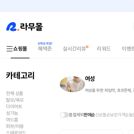
쇼핑몰
혜택존
실시간리뷰
리워드
이벤
카테고리
여성
여성을 위한 피임약, 호르몬제,
전체 상품
탈모/육모
다이어트
성기능
품절제외
판매순
신상품순
낮은가격순
높
여드름
피부/미용
스테로이드