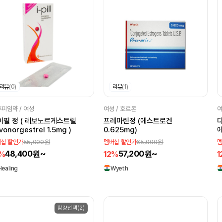
리뷰
(0)
리뷰
(1)
피임약 / 여성
여성 / 호르몬
여
이필 정 ( 레보노르게스트렐
프레마린정 (에스트로겐
다
vonorgestrel 1.5mg )
0.625mg)
에
E
55,000원
65,000원
십 할인가
멤버십 할인가
멤
0
48,400원~
57,200원~
2%
12%
1
Healing
Wyeth
함량선택(2)