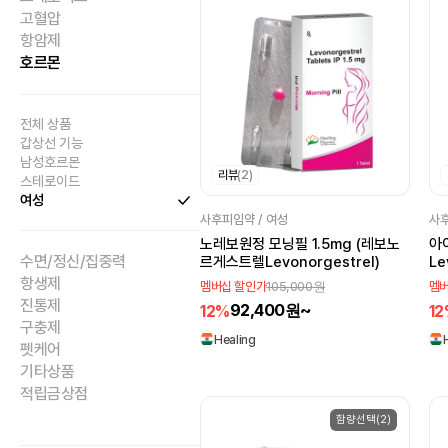
고혈압
항암제
호르몬
전체 상품
갑상선 기능
남성호르몬
리뷰
(2)
스테로이드
여성
사후피임약 / 여성
사후
노레보원정 모닝필 1.5mg (레보노
아
수면/정신/집중력
르게스트렐Levonorgestrel)
Le
항생제
105,000원
멤버십 할인가
멤버
진통제
92,400원~
12%
1
구충제
Healing
펫케어
기타상품
적립금상점
함량선택(2)