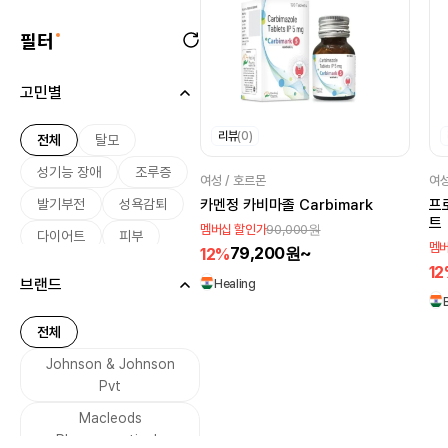
필터
고민별
리뷰
(0)
전체
탈모
성기능 장애
조루증
여성 / 호르몬
여성
발기부전
성욕감퇴
카멘정 카비마졸 Carbimark
프
트
90,000원
멤버십 할인가
다이어트
피부
멤버
79,200원~
12%
미용
여드름
1
브랜드
Healing
기미
미백
여성 호르몬
전체
남성 호르몬
Johnson & Johnson
무좀
Pvt
기생충 감염
설사
Macleods
당뇨
금연
Pharmaceuticals