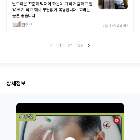
는 일상생활에 불편함 없이 꾸준히 복용하고 있습
복용하는 것이 중요하다고 해서 조급해하지 않고
탈모약은 꾸준히 먹어야 하는데 가격 저렴하고 알
해함으로써 탈모를 막는다.탈모의 원인이 DHT와
니다. 물론 약물은 사람마다 반응이 다를 수 있으
계속 복용하고 있습니다.처음에는 부작용이 걱정
약 크기 작고 해서 부담없이 복용합니대. 효과는
관련되어 있고, 이를 조절하면 탈모를 치료할 수
니 복용 전에는 충분히 정보를 확인하는 것이 좋다
됐지만 저는 특별히 불편한 증상 없이 복용하고 있
물론 좋습니다
있다는 사실을 밝혀낸 것은 다분히 전략적 연구에
고 생각합니다.무엇보다 핀주브의 가장 큰 장점은
습니다. 개인마다 차이가 있을 수 있으니 처음 복
의한 결과였다. 1974년에 도미니카 공화국의 남
가성비였습니다. 장기간 복용해야 하는 제품이다
핀주브
0
4499
용하는 분들은 자신의 상태를 잘 살펴보면서 사용
자 아이들 중 일부에서 5-알파 환원효소의 결핍현
보니 가격도 중요한데, 국내에서 계속 구매하는 것
하는 것이 좋을 것 같습니다.라무몰은 주문 과정이
상이 발견되었는데, 이 아이들의 DHT 수치가 매
보다 비용 부담이 적어서 꾸준히 관리하기에 괜찮
간단하고 배송 안내도 잘 되어 있어서 해외직구가
우 낮았으며 전립선의 크기도 작았고 남성형 탈모
았습니다. 실제로 많은 사용자들이 가격 대비 만족
처음인 사람도 어렵지 않게 이용할 수 있었습니다.
1
of
129
도, 여드름도 없었다. 연구원들은 여기서 착안하여
도가 높다는 평가를 남기고 있는 이유를 알 것 같
서비스도 함께 챙겨줘서 만족스러웠고, 전체적으
5AR의 작용 차단을 인위적으로 조절할 수 있는
았습니다.전체적으로 배송, 포장, 가격 모두 만족
로 믿고 구매할 만한 곳이라는 인상을 받았습니다.
의약품을 개발하기 위해 노력했다. 그들은 이 약품
스러웠고 복용하면서도 큰 불편함이 없었습니다.
현재까지는 제품과 배송 모두 만족하고 있으며 앞
이 전립선비대증과 함께 탈모에 공통적으로 적용
탈모는 단기간에 해결되는 문제가 아니라 꾸준한
으로도 꾸준히 복용하면서 경과를 지켜볼 생각입
될 수 있다고 기대했던 것이다.머크사(MERCK社)
관리가 중요한 만큼 앞으로도 계속 복용하면서 상
니다. 탈모 관리에 관심 있는 분들이라면 한 번 고
는 미용적 측면이 강한 탈모 치료보다는 의학적 관
태를 지켜볼 생각입니다. 피나스테리드 계열 제품
려해볼 만한 제품이라고 생각합니다. 다만 의약품
점에서 전립선 비대증을 치료하는 것을 더 중요하
상세정보
을 합리적인 가격으로 찾는 분이라면 한 번 고려해
인 만큼 복용 전에는 전문가와 상담하고 본인에게
게 생각하고 이를 먼저 개발해 미국 FDA의 승인을
볼 만한 선택이라고 생각합니다.
맞는 복용 방법을 확인하는 것을 권장합니다.
획득하기 위한 연구를 진행했다. 결국 1992년에
5mg 피나스테리드 제제가 '프로스카'라는 상품명
으로 50살 이상 남성 전립선 비대증 환자에게 사
용하도록 승인되었다. 이후 '프로스카'를 복용한 환
자 중 일부가 탈모 개선 효과를 보이는 임상 보고
에 주목하고, 이 약품이 어떻게 탈모 진행을 억제
하고 모발 성장에 어떤 영향을 주는지를 측정하기
위한 연구가 추가로 시작되었다. 이후 피나스테리