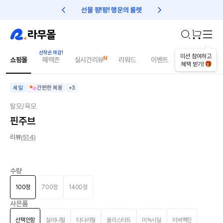
선물 팡!팡! 행운의 룰렛
친구초대 1만원 리워드!
오늘의 추천상품
미션 참여하고
쇼핑몰
혜택존
실시간리뷰
리워드
이벤트
건강매거진
혜택 받기!
세일
간편한 복용
+3
탈모/육모
핀주브
리뷰
(514)
수량
100정
700정
1400정
사은품
선택안함
실데나필
타다라필
올리스타트
미녹시딜
이버멕틴