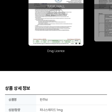
Drug Licence
상품 상세 정보
상품명
핀주브
성분/함량
피나스테리드 1mg