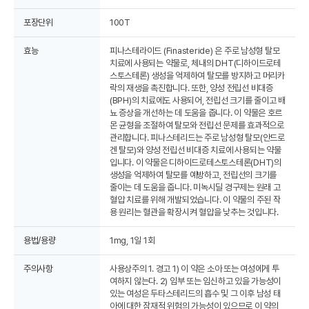
포장단위
100T
효능
피나스테라이드 (Finasteride) 은 주로 남성형 탈모
치료에 사용되는 약물로, 체내의 DHT(디하이드로테
스토스테론) 생성을 억제하여 탈모를 방지하고 머리카
락의 재생을 촉진합니다. 또한, 양성 전립선 비대증
(BPH)의 치료에도 사용되어, 전립선 크기를 줄이고 배
뇨 증상을 개선하는 데 도움을 줍니다. 이 약물은 호르
몬 균형을 조절하여 탈모와 전립선 문제를 효과적으로
관리합니다. 피나스테리드는 주로 남성형 탈모(안드로
겐 탈모)와 양성 전립선 비대증 치료에 사용되는 약물
입니다. 이 약물은 디하이드로테스토스테론(DHT)의
생성을 억제하여 탈모를 예방하고, 전립선의 크기를
줄이는 데 도움을 줍니다. 미녹시딜 경구제는 원래 고
혈압 치료를 위해 개발되었습니다. 이 약물의 주된 작
용 원리는 혈관을 확장시켜 혈압을 낮추는 것입니다.
용법/용량
1mg, 1일 1회
주의사항
사용상주의 1. 경고 1) 이 약은 소아 또는 여성에게 투
여하지 않는다. 2) 임부 또는 임신하고 있을 가능성이
있는 여성은 두타스테리드의 흡수 및 그 이후 남성 태
아에 대한 잠재적 위험의 가능성이 있으므로 이 약의