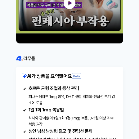
드의 농도 조절로 탈모 치료가 가능해지는 기전이
밝혀지고, 안정성 및 효능에 관한 임상적 필요조건
이 검토된 후 1997년에 이르러 FDA가 1일 1mg
피나스테리드 용량을 남성형 탈모용으로 승인했
다. 결국 우연히 프로스카의 성분이 탈모에도 효과
가 있다는 것을 알게 되었다기보다는 개발 초기부
터 피나스테리드라는 성분이 탈모에도 효과가 있
을 것이라는 기대감을 가지고 있었다는 것이 보다
정확한 사실이다.상품명-핀주브 성분/함량-피나스
테리드 1mg 포장단위-100T 효능피나스테라이드
(Finasteride) 은 주로 남성형 탈모 치료에 사용되
는 약물로,체내의 DHT(디하이드로테스토스테론)
생성을 억제하여 탈모를 방지하고 머리카락의 재
AI가 상품을 요약했어요
생을 촉진합니다. 또한, 양성 전립선 비대증(BPH)
의 치료에도 사용되어, 전립선 크기를 줄이고 배뇨
호르몬 균형 조절과 증상 관리
증상을 개선하는 데 도움을 줍니다. 이 약물은 호
르몬 균형을 조절하여 탈모와 전립선 문제를 효과
피나스테리드 1mg 함유, DHT 생성 억제와 전립선 크기 감
적으로 관리합니다. 피나스테리드는 주로 남성형
소에 도움
탈모(안드로겐 탈모)와 양성 전립선 비대증 치료에
1일 1회 1mg 복용법
사용되는 약물입니다. 이 약물은 디하이드로테스
식사와 관계없이 1일 1회 1정(1mg) 복용, 3개월 이상 지속
토스테론(DHT)의 생성을 억제하여 탈모를 예방하
복용 권장
고, 전립선의 크기를 줄이는 데 도움을 줍니다. 미
성인 남성 남성형 탈모 및 전립선 문제
녹시딜 경구제는 원래 고혈압 치료를 위해 개발되
었습니다. 이 약물의 주된 작용 원리는 혈관을 확