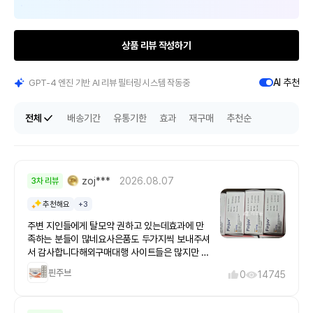
상품 리뷰 작성하기
AI 추천
GPT-4 엔진 기반 AI 리뷰 필터링 시스템 작동중
전체
배송기간
유통기한
효과
재구매
추천순
zoj***
2026.08.07
3차 리뷰
추천해요
+3
주변 지인들에게 탈모약 권하고 있는데효과에 만
족하는 분들이 많네요사은품도 두가지씩 보내주셔
서 감사합니다해외구매대행 사이트들은 많지만 믿
을수 있는곳 찾기가 쉽지않은데 라무몰이용한지
핀주브
0
14745
몇년이 지났는데 아직 아무런 문제없이 잘이용하
고 있습니다 이번에 구입한 핀주브도 재구매입니
다 탈모약을 먹고 안먹고에서 차이가 크고 무엇보