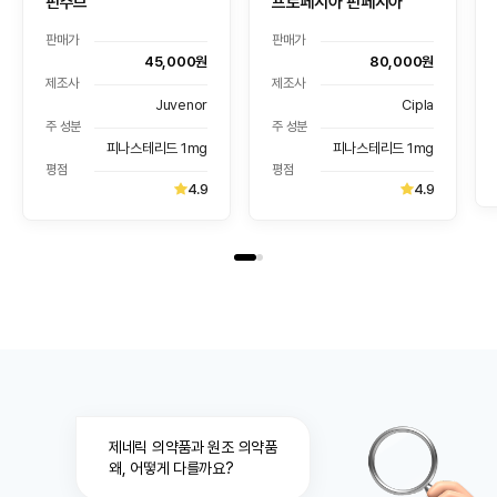
핀주브
프로페시아 핀페시아
판매가
판매가
45,000원
80,000원
제조사
제조사
Juvenor
Cipla
주 성분
주 성분
피나스테리드 1mg
피나스테리드 1mg
평점
평점
4.9
4.9
제네릭 의약품과 원조 의약품
왜, 어떻게 다를까요?