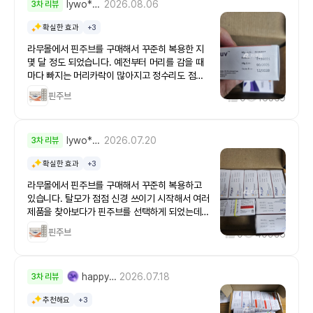
lywo***
2026.08.06
3차 리뷰
다 탈모약은 꾸준히 복용해야합니다 탈모 치료라
기 보단 억제라 봐야해서 복용을 중단하면 다시 머
확실한 효과
+3
리숱이 우수수....ㅜㅜ 꾸준히 복용 중인데 부작용
느껴본적 없고 상당히 만족스럽니다 가격면에서도
라무몰에서 핀주브를 구매해서 꾸준히 복용한 지
매우 메리트가 있어서 더 맘에 들어요 -----------
몇 달 정도 되었습니다. 예전부터 머리를 감을 때
---------------------------------------------
마다 빠지는 머리카락이 많아지고 정수리도 점점
--------------------------------------- 핀주브
비어 보이는 것 같아 탈모약을 알아보던 중, 가격
핀주브
0
16369
피나스테라이드 (Finasteride)는 체내 DHT 수치
부담이 적은 피나스테리드 계열 제품인 핀주브를
를 낮춰 남성형 탈모의 진행을 억제하고,모발의 성
선택하게 되었습니다.처음에는 해외 구매대행이라
장과 회복을 유도하는 데 사용되는 탈모 치료제입
배송이 오래 걸릴까 걱정했는데 생각보다 빨리 도
니다. 피나스테리드는 남성형 탈모(안드로겐성 탈
lywo***
2026.07.20
3차 리뷰
착했고, 포장도 꼼꼼해서 제품 손상 없이 안전하게
모)와 전립선비대증 치료에 쓰이는 약물입니다. 테
받을 수 있었습니다. 유통기한도 넉넉해서 장기간
확실한 효과
+3
스토스테론을 강력한 탈모 유발 호르몬인 DHT로
복용하기에도 부담이 없었고, 사은품까지 함께 보
변환하는 효소를 억제하여 모낭 위축과 모발 탈락
내주셔서 만족도가 높았습니다.복용 초기에는 큰
라무몰에서 핀주브를 구매해서 꾸준히 복용하고
을 막습니다. 오리지널 약은 프로페시아(탈모용
변화가 느껴지지 않았지만 탈모약은 꾸준히 먹는
있습니다. 탈모가 점점 신경 쓰이기 시작해서 여러
1mg)와 프로스카(전립선용 5mg)가 있으며, 저렴
것이 중요하다고 해서 매일 같은 시간에 복용했습
제품을 찾아보다가 핀주브를 선택하게 되었는데,
한 제네릭(카피약)도 널리 처방됩니다탈모 방지의
니다. 약 3개월 정도 지나면서 머리를 감을 때 빠
해외직구임에도 배송이 약 2주 정도로 생각보다
원리신체 내에서는 5알파-환원효소(5α-
핀주브
0
40996
지는 머리카락이 예전보다 줄어든 느낌이 들었고,
빨랐고 포장도 깔끔하게 도착해 만족스러웠습니
reductase, 5AR)라는 내부 효소가 테스토스테
스타일링할 때도 정수리 볼륨이 조금 살아난 것 같
다. 제품명이 외부에 표시되지 않아 프라이버시도
론을 다이하이드로테스토스테론
아 만족하고 있습니다. 개인차는 있겠지만 저에게
잘 지켜졌습니다.복용 초기에는 큰 변화를 느끼지
(dihydrotestosterone, 일명 DHT)으로 바꾼
는 긍정적인 변화가 있었습니다.가장 걱정했던 부
happy5***
2026.07.18
3차 리뷰
못했지만 꾸준히 먹다 보니 머리카락이 빠지는 양
다. 문제는 이 DHT라는 것이 유독 머리 쪽 모낭에
작용도 특별히 느끼지 못했습니다. 처음에는 인터
이 조금씩 줄어드는 것 같았습니다. 탈모 치료제는
만 작용하여 탈모를 일으킨다.피나스테리드는 바
추천해요
+3
넷 후기를 많이 찾아보면서 고민했지만, 현재까지
단기간에 효과를 기대하기보다 몇 달 이상 꾸준히
로 이 5알파-환원효소를 막아 DHT의 생성을 저