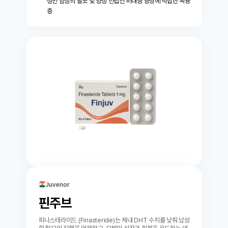
성인 남성의 탈모 및 양성 전립선 비대증 증상에 적합한 복용
장시켜 혈압을 낮추는 것입니다. 피나스테리드는
층
기본적으로 탈모를 방지해 주는 약으로 없는 모발
을 생성시켜 주는 약이 아니지만 간접적으로 모발
증가 효과를 가져올 수는 있다. 보통 탈모 현상은
발모가 되지 않고 머리카락이 빠지기만 하는 것이
아니라 발모속도에 비해 탈모속도가 빠르기 때문
에 전체적으로 탈모가 진행되는 것인데, 피나스테
리드가 탈모를 억제할 경우 발모된 모발이 빠지지
않기 때문에 결과적으로 모발이 증가하는 효과가
생기는 것이다. 물론 발모 능력 자체가 완전히 상
실된 상황이라면 이런 효과는 발생하지 않는다.모
발 증가의 관점에서 보면 피나스테리드는 최소한
3개월은 먹어야 효과를 체감할 수 있다. 모발이라
는 게 생장기-퇴행기-휴지기의 과정을 거치는데,
모발이 주로 빠지는 것은 휴지기 모발이다. 이런
휴지기 기간이 대략 3~6개월 정도이기에 이 기간
이 지나야 효과를 볼 수 있는 것이다. 또한 발모된
모발이 충분한 길이로 자라는데도 3개월 이상이
걸리기 때문에 아무리 마음이 급해도 최소 3개월
Juvenor
은 인내심을 갖고 기다릴 필요가 있다.다만 피나스
핀주브
테리드의 본질적인 기능인 탈모 감소효과는 이보
다 훨씬 일찍 나타나는데, 빠르면 한 일주일만 복
용해도 머리를 감거나 빗을 때 머리카락이 빠지는
피나스테라이드 (Finasteride)는 체내 DHT 수치를 낮춰 남성