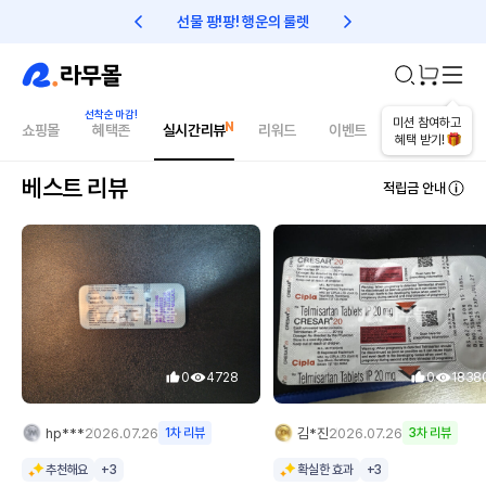
선물 팡!팡! 행운의 룰렛
친구초대 1만원 리워드!
미션 참여하고
쇼핑몰
혜택존
실시간리뷰
리워드
이벤트
건강매거진
혜택 받기!
베스트 리뷰
적립금 안내
0
4728
0
1838
hp***
2026.07.26
김*진
2026.07.26
1차 리뷰
3차 리뷰
추천해요
+3
확실한 효과
+3