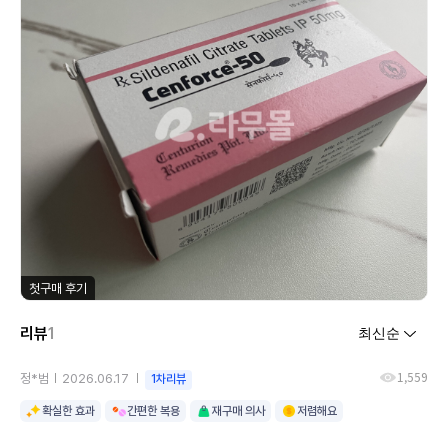
첫구매 후기
리뷰
1
1,559
정*범
2026.06.17
1차리뷰
확실한 효과
간편한 복용
재구매 의사
저렴해요