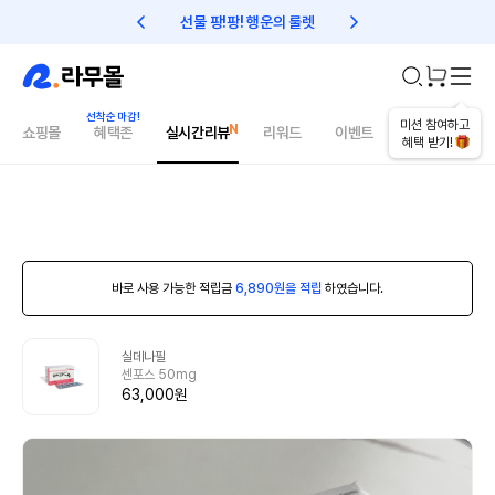
선물 팡!팡! 행운의 룰렛
친구초대 1만원 리워드!
미션 참여하고
쇼핑몰
혜택존
실시간리뷰
리워드
이벤트
건강매거진
혜택 받기!
바로 사용 가능한 적립금
6,890원을 적립
하였습니다.
실데나필
센포스 50mg
63,000원