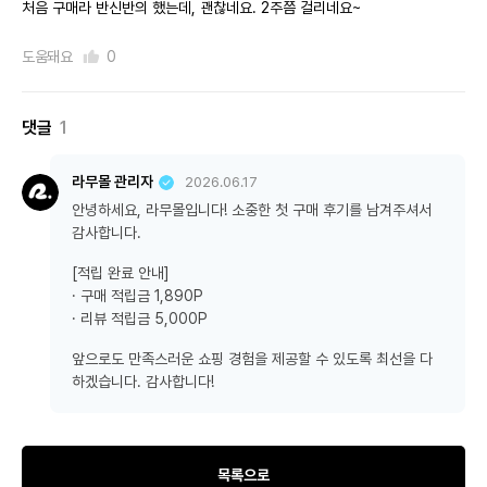
처음 구매라 반신반의 했는데, 괜찮네요. 2주쯤 걸리네요~
도움돼요
0
댓글
1
라무몰 관리자
2026.06.17
안녕하세요, 라무몰입니다! 소중한 첫 구매 후기를 남겨주셔서
감사합니다.
[적립 완료 안내]
· 구매 적립금 1,890P
· 리뷰 적립금 5,000P
앞으로도 만족스러운 쇼핑 경험을 제공할 수 있도록 최선을 다
하겠습니다. 감사합니다!
목록으로