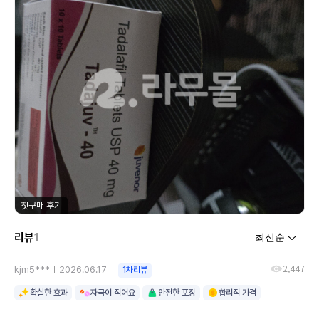
첫구매 후기
리뷰
1
2,447
kjm5***
2026.06.17
1차리뷰
확실한 효과
자극이 적어요
안전한 포장
합리적 가격