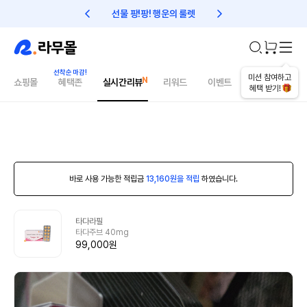
선물 팡!팡! 행운의 룰렛
친구초대 1만원 리워드!
미션 참여하고
쇼핑몰
혜택존
실시간리뷰
리워드
이벤트
건강매거진
혜택 받기!
바로 사용 가능한 적립금
13,160원을 적립
하였습니다.
타다라필
타다주브 40mg
99,000원