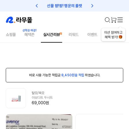
선물 팡!팡! 행운의 룰렛
친구초대 1만원 리워드!
미션 참여하고
쇼핑몰
혜택존
실시간리뷰
리워드
이벤트
건강매거진
혜택 받기!
바로 사용 가능한 적립금
8,450원을 적립
하였습니다.
탈모/육모
아보다트 두사트
69,000원