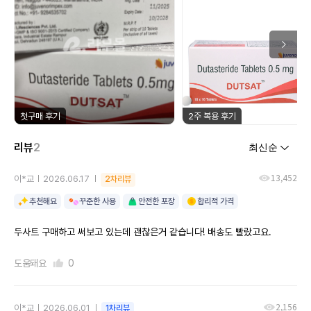
첫구매 후기
2주 복용 후기
리뷰
2
13,452
이*교
2026.06.17
2차리뷰
추천해요
꾸준한 사용
안전한 포장
합리적 가격
두사트 구매하고 써보고 있는데 괜찮은거 같습니다! 배송도 빨랐고요.
도움돼요
0
2,156
이*교
2026.06.01
1차리뷰