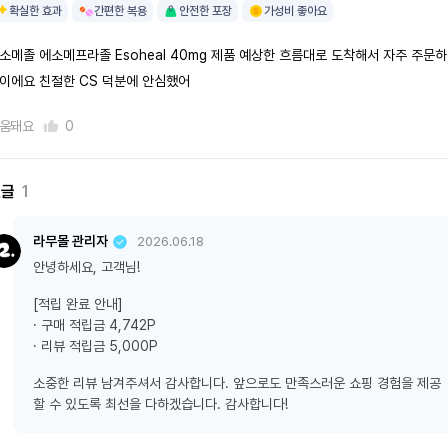
확실한 효과
간편한 복용
안전한 포장
가성비 좋아요
소메졸 에소메프라졸 Esoheal 40mg 제품 예상한 흐름대로 도착해서 자주 주문
이에요 친절한 CS 덕분에 안심했어
움돼요
0
댓글
1
라무몰 관리자
2026.06.18
안녕하세요, 고객님!
[적립 완료 안내]
· 구매 적립금 4,742P
· 리뷰 적립금 5,000P
소중한 리뷰 남겨주셔서 감사합니다. 앞으로도 만족스러운 쇼핑 경험을 제공
할 수 있도록 최선을 다하겠습니다. 감사합니다!