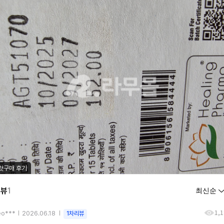
첫구매 후기
리뷰
1
1,
eo***
2026.06.18
1차리뷰