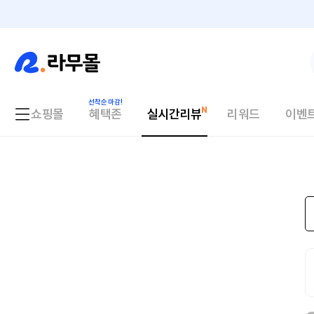
쇼핑몰
혜택존
실시간리뷰
리워드
이벤