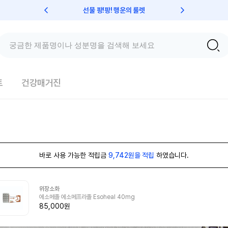
선물 팡!팡! 행운의 룰렛
친구초대 
트
건강매거진
바로 사용 가능한 적립금
9,742원을 적립
하였습니다.
위장소화
에소메졸 에소메프라졸 Esoheal 40mg
85,000원