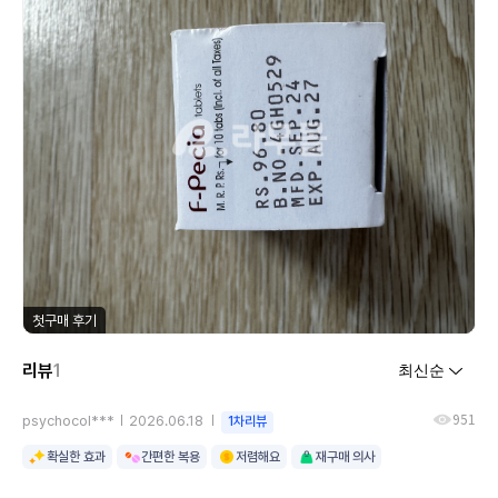
첫구매 후기
리뷰
1
951
psychocol***
2026.06.18
1차리뷰
확실한 효과
간편한 복용
저렴해요
재구매 의사