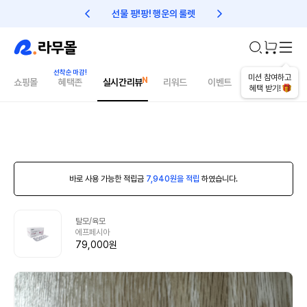
선물 팡!팡! 행운의 룰렛
친구초대 1만원 리워드!
미션 참여하고
쇼핑몰
혜택존
실시간리뷰
리워드
이벤트
건강매거진
혜택 받기!
바로 사용 가능한 적립금
7,940원을 적립
하였습니다.
탈모/육모
에프페시아
79,000원