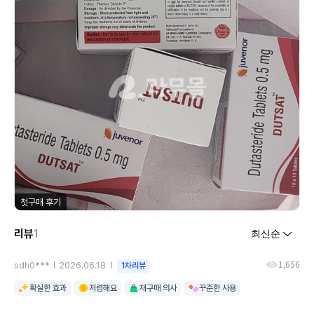
첫구매 후기
리뷰
1
1,656
sdh0***
2026.06.18
1차리뷰
확실한 효과
저렴해요
재구매 의사
꾸준한 사용