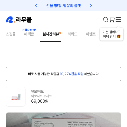
선물 팡!팡! 행운의 룰렛
친구초대 1만원 리워드!
미션 참여하고
쇼핑몰
혜택존
실시간리뷰
리워드
이벤트
건강매거진
혜택 받기!
바로 사용 가능한 적립금
10,274원을 적립
하였습니다.
탈모/육모
아보다트 두사트
69,000원