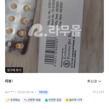
첫구매 후기
리뷰
1
1,103
ws***
2026.06.18
1차리뷰
추천해요
간편한 복용
안전한 포장
합리적 가격