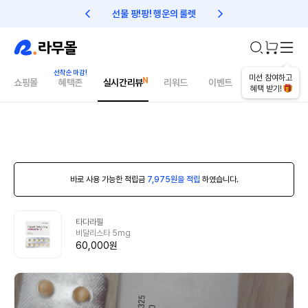
선물 팡!팡! 행운의 룰렛
친구초대 1만원 리워드!
미션 참여하고
쇼핑몰
혜택존
실시간리뷰
리워드
이벤트
건강매거진
혜택 받기!
바로 사용 가능한 적립금
7,975원을 적립
하였습니다.
타다라필
비달리스타 5mg
60,000원