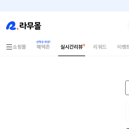
쇼핑몰
혜택존
실시간리뷰
리워드
이벤