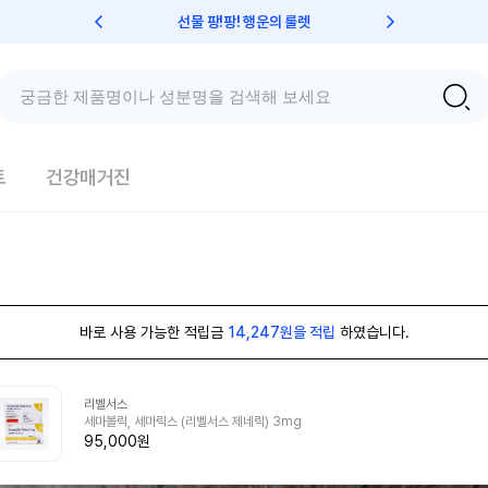
선물 팡!팡! 행운의 룰렛
친구초대 
트
건강매거진
바로 사용 가능한 적립금
14,247원을 적립
하였습니다.
리벨서스
세마볼릭, 세마릭스 (리벨서스 제네릭) 3mg
95,000원