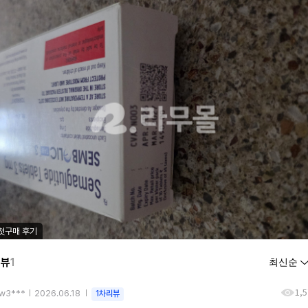
첫구매 후기
리뷰
1
1,
dw3***
2026.06.18
1차리뷰