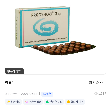
첫구매 후기
리뷰
1
1,537
tae0l***
2026.06.18
1차리뷰
추천해요
간편한 복용
안전한 포장
합리적 가격