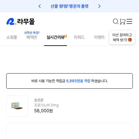
선물 팡!팡! 행운의 룰렛
친구초대 1만원 리워드!
미션 참여하고
쇼핑몰
혜택존
실시간리뷰
리워드
이벤트
건강매거진
혜택 받기!
바로 사용 가능한 적립금
9,885원을 적립
하였습니다.
호르몬
프로기노바 2mg
58,000원