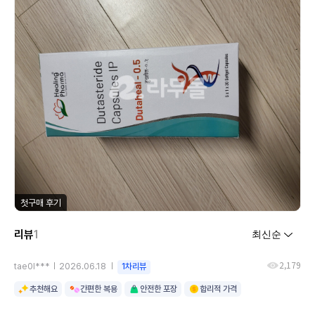
첫구매 후기
리뷰
1
2,179
tae0l***
2026.06.18
1차리뷰
추천해요
간편한 복용
안전한 포장
합리적 가격