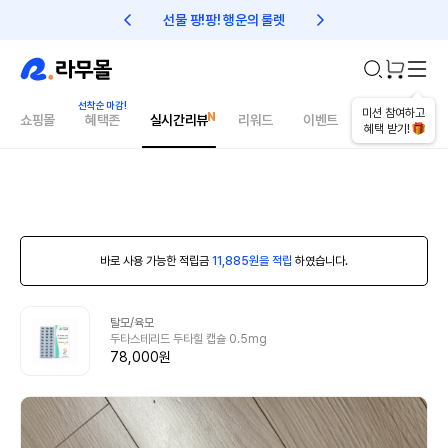
선물 팡!팡! 행운의 룰렛
친구초대 1만원 리워드!
미션 참여하고
쇼핑몰
혜택존
실시간리뷰
리워드
이벤트
건강매거진
혜택 받기!
바로 사용 가능한 적립금
11,885원을 적립
하였습니다.
탈모/육모
두타스테리드 두타힐 캡슐 0.5mg
78,000원