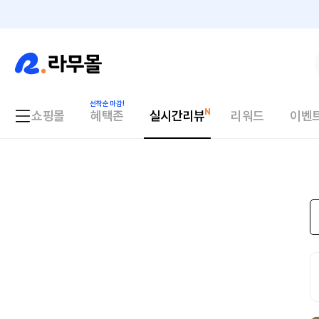
쇼핑몰
혜택존
실시간리뷰
리워드
이벤