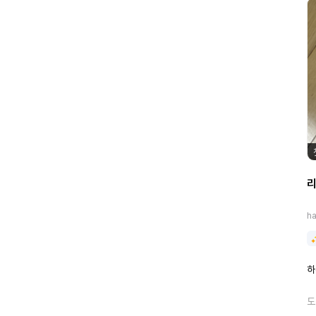
h
하
도