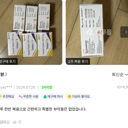
첫구매 후기
2주 복용 후기
리뷰
3
6,
ayas***
2026.07.20
3차리뷰
추천해요
꾸준한 사용
재구매 의사
가성비 좋아요
루 한번 복용으로 간편하고 특별한 부작용은 없었습니다.
움돼요
0