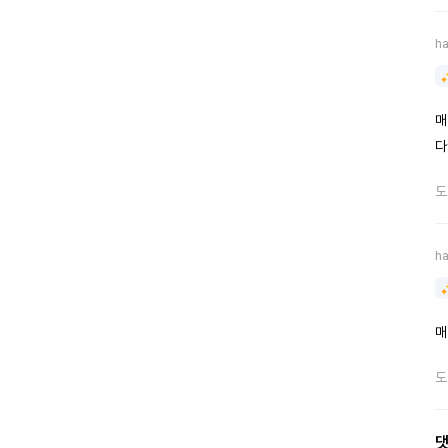
h
매
다
도
h
매
도