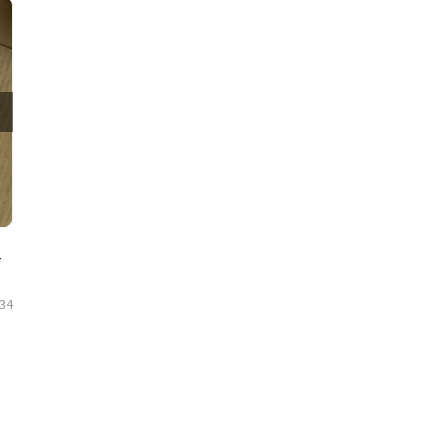
4주 복용 후기
934