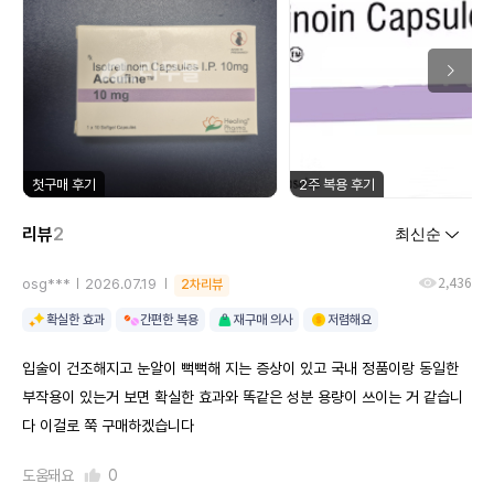
첫구매 후기
2주 복용 후기
리뷰
2
2,436
osg***
2026.07.19
2차리뷰
확실한 효과
간편한 복용
재구매 의사
저렴해요
입술이 건조해지고 눈알이 뻑뻑해 지는 증상이 있고 국내 정품이랑 동일한
부작용이 있는거 보면 확실한 효과와 똑같은 성분 용량이 쓰이는 거 같습니
다 이걸로 쭉 구매하겠습니다
도움돼요
0