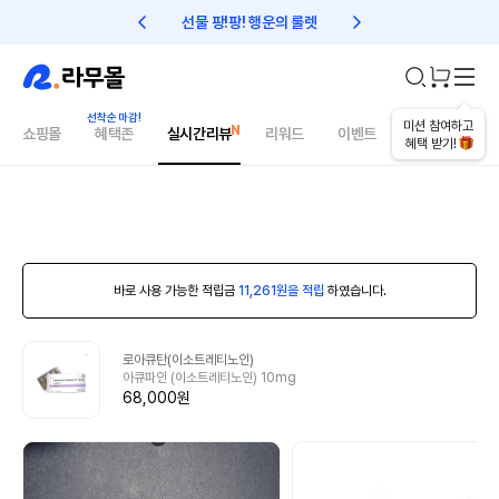
선물 팡!팡! 행운의 룰렛
친구초대 1만원 리워드!
미션 참여하고
쇼핑몰
혜택존
실시간리뷰
리워드
이벤트
건강매거진
혜택 받기!
바로 사용 가능한 적립금
11,261원을 적립
하였습니다.
로아큐탄(이소트레티노인)
아큐파인 (이소트레티노인) 10mg
68,000원