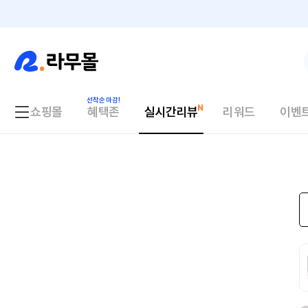
쇼핑몰
혜택존
실시간리뷰
리워드
이벤