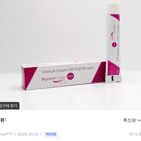
첫구매 후기
리뷰
1
1,
amut***
2026.06.19
1차리뷰