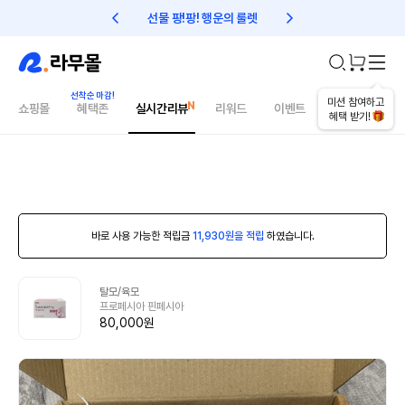
선물 팡!팡! 행운의 룰렛
친구초대 1만원 리워드!
미션 참여하고
쇼핑몰
혜택존
실시간리뷰
리워드
이벤트
건강매거진
혜택 받기!
바로 사용 가능한 적립금
11,930원을 적립
하였습니다.
탈모/육모
프로페시아 핀페시아
80,000원