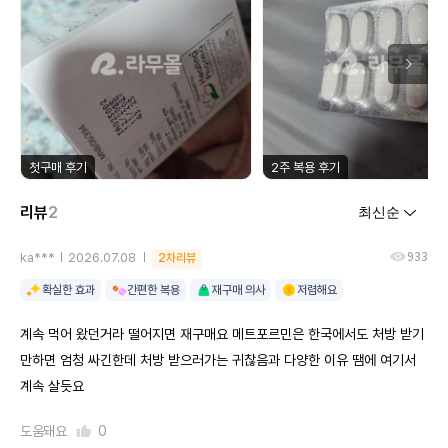
첫구매 후기
2주 복용 후기
리뷰
2
933
ka***
2026.07.08
2차리뷰
확실한 효과
간편한 복용
재구매 의사
저렴해요
계속 먹어 왔던거라 떨어지면 재구매요 메트포르민은 한국에서도 처방 받기
만하면 엄청 싸긴한데 처방 받으러가는 귀찮음과 다양한 이유 땜에 여기서
계속 살듯요
도움돼요
0