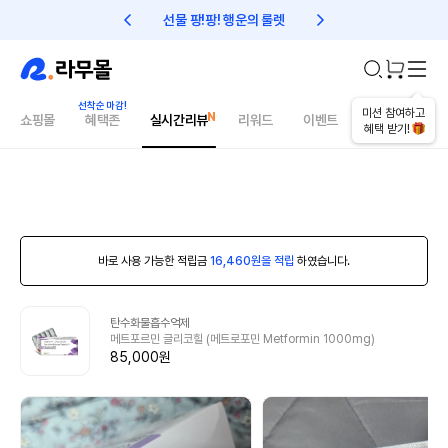
선물 팡!팡! 행운의 룰렛
친구초대 1만원 리워드!
미션 참여하고
쇼핑몰
혜택존
실시간리뷰
리워드
이벤트
건강매거진
혜택 받기!
바로 사용 가능한 적립금
16,460원을 적립
하였습니다.
탄수화물흡수억제
메트포르민 글리코힐 (메트로포민 Metformin 1000mg)
85,000원