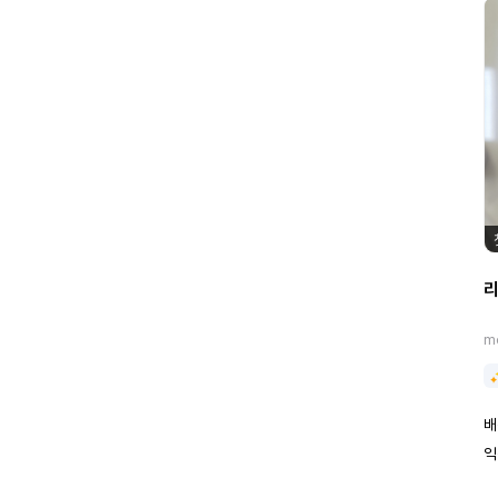
m
배
익