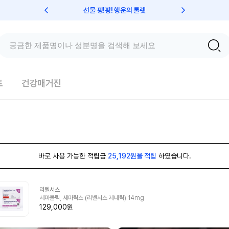
선물 팡!팡! 행운의 룰렛
친구초대 
트
건강매거진
바로 사용 가능한 적립금
25,192원을 적립
하였습니다.
리벨서스
세마볼릭, 세마릭스 (리벨서스 제네릭) 14mg
129,000원