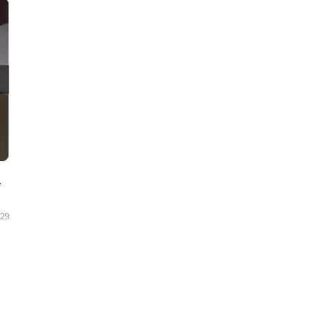
4주 복용 후기
29