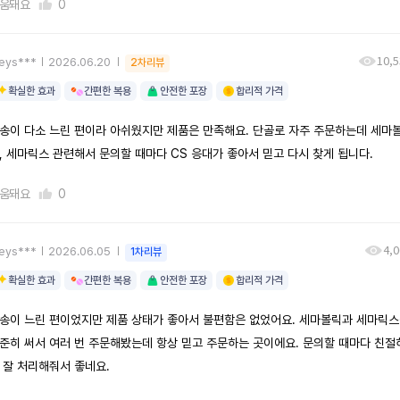
움돼요
0
10,5
eys***
2026.06.20
2차리뷰
확실한 효과
간편한 복용
안전한 포장
합리적 가격
송이 다소 느린 편이라 아쉬웠지만 제품은 만족해요. 단골로 자주 주문하는데 세마
, 세마릭스 관련해서 문의할 때마다 CS 응대가 좋아서 믿고 다시 찾게 됩니다.
움돼요
0
4,
eys***
2026.06.05
1차리뷰
확실한 효과
간편한 복용
안전한 포장
합리적 가격
송이 느린 편이었지만 제품 상태가 좋아서 불편함은 없었어요. 세마볼릭과 세마릭
준히 써서 여러 번 주문해봤는데 항상 믿고 주문하는 곳이에요. 문의할 때마다 친절
 잘 처리해줘서 좋네요.