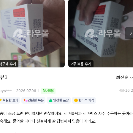
첫구매 후기
2주 복용 후기
리뷰
3
16,2
eys***
2026.07.06
3차리뷰
확실한 효과
간편한 복용
안전한 포장
합리적 가격
송이 조금 느린 편이었지만 괜찮았어요. 세마볼릭과 세마릭스 자주 주문하는 곳이라
숙해요. 문의할 때마다 친절하게 잘 답변해서 믿음이 가네요.