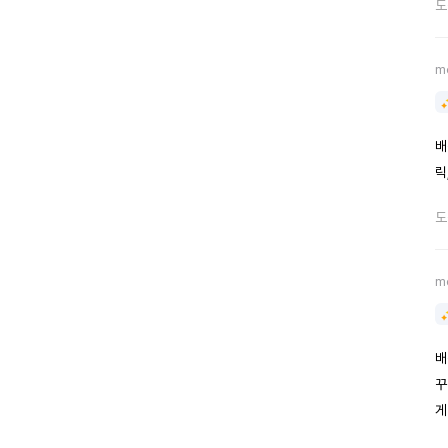
도
m
배
릭
도
m
배
꾸
게