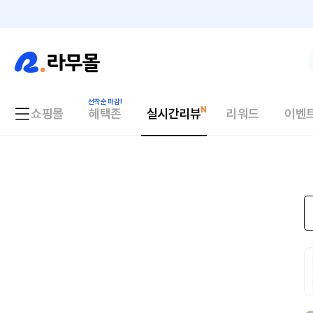
쇼핑몰
혜택존
실시간리뷰
리워드
이벤