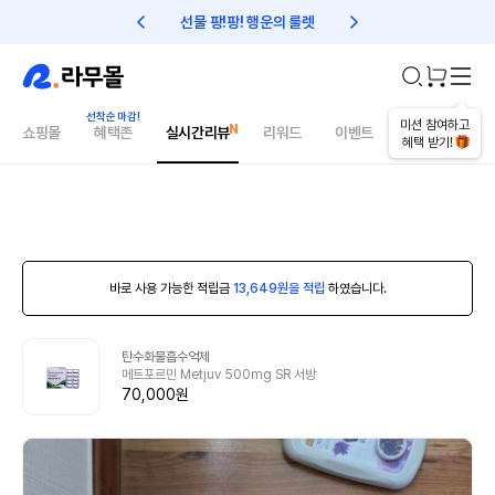
선물 팡!팡! 행운의 룰렛
친구초대 1만원 리워드!
미션 참여하고
쇼핑몰
혜택존
실시간리뷰
리워드
이벤트
건강매거진
혜택 받기!
바로 사용 가능한 적립금
13,649원을 적립
하였습니다.
탄수화물흡수억제
메트포르민 Metjuv 500mg SR 서방
70,000원