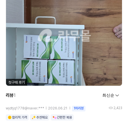
첫구매 후기
리뷰
1
2,423
wjdtjq1778@naver.***
2026.06.21
1차리뷰
합리적 가격
추천해요
간편한 복용