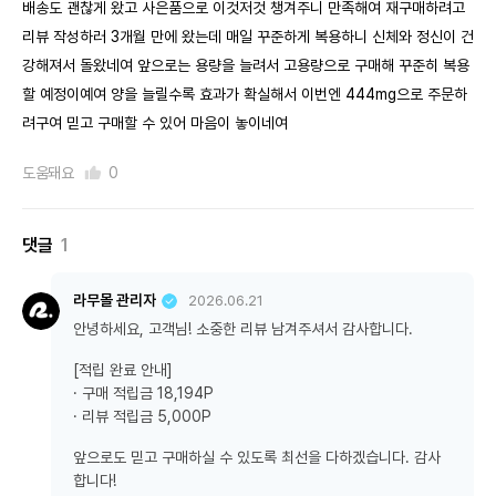
배송도 괜찮게 왔고 사은품으로 이것저것 챙겨주니 만족해여 재구매하려고
리뷰 작성하러 3개월 만에 왔는데 매일 꾸준하게 복용하니 신체와 정신이 건
강해져서 돌왔네여 앞으로는 용량을 늘려서 고용량으로 구매해 꾸준히 복용
할 예정이예여 양을 늘릴수록 효과가 확실해서 이번엔 444mg으로 주문하
려구여 믿고 구매할 수 있어 마음이 놓이네여
도움돼요
0
댓글
1
라무몰 관리자
2026.06.21
안녕하세요, 고객님! 소중한 리뷰 남겨주셔서 감사합니다.
[적립 완료 안내]
· 구매 적립금 18,194P
· 리뷰 적립금 5,000P
앞으로도 믿고 구매하실 수 있도록 최선을 다하겠습니다. 감사
합니다!