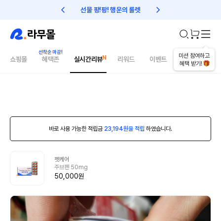
선물 팡!팡! 행운의 룰렛
친구초대 1만원 리워드!
미션 참여하고
쇼핑몰
혜택존
실시간리뷰
리워드
이벤트
건강매거진
혜택 받기!
바로 사용 가능한 적립금
23,194원을 적립
하였습니다.
펫케어
주브펜 50mg
50,000원