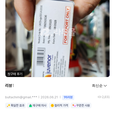
첫구매 후기
리뷰
1
2,031
bultachim@gmail.***
2026.06.21
1차리뷰
확실한 효과
재구매 의사
합리적 가격
꾸준한 사용