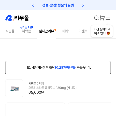
선물 팡!팡! 행운의 룰렛
친구초대 1만원 리워드!
미션 참여하고
쇼핑몰
혜택존
실시간리뷰
리워드
이벤트
건강매거진
혜택 받기!
바로 사용 가능한 적립금
30,287원을 적립
하였습니다.
지방흡수억제
오르리스타트 올리주브 120mg (제니칼)
65,000원