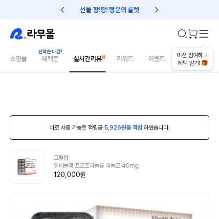
선물 팡!팡! 행운의 룰렛
친구초대 1만원 리워드!
미션 참여하고
쇼핑몰
혜택존
실시간리뷰
리워드
이벤트
건강매거진
혜택 받기!
바로 사용 가능한 적립금
5,926원을 적립
하였습니다.
고혈압
인데놀정 프로프라놀롤 피놀로 40mg
120,000원