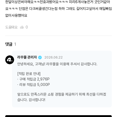
한달이상은써야해요ㅋㅋ전효과봤어요ㅋㅋㅋ 미리6개사놓은거 굿인거같아
요ㅋㅋㅋ 단점은 다크써클생긴다는점 하하 그래도 길어지고싶어서 매일빠짐
없이사용했어요
도움돼요
0
댓글
1
라무몰 관리자
2026.06.22
안녕하세요, 고객님! 라무몰을 이용해 주셔서 감사합니다.
[적립 완료 안내]
· 구매 적립금 2,976P
· 리뷰 적립금 5,000P
앞으로도 만족스러운 쇼핑 경험을 제공하기 위해 최선을 다하겠
습니다. 감사합니다!