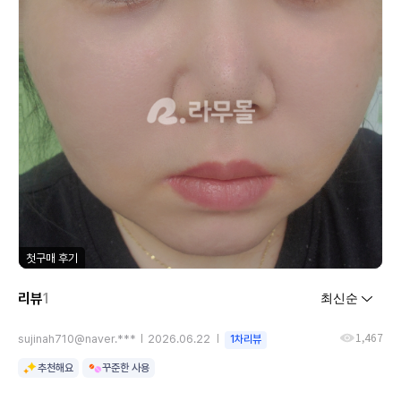
첫구매 후기
리뷰
1
1,467
sujinah710@naver.***
2026.06.22
1차리뷰
추천해요
꾸준한 사용