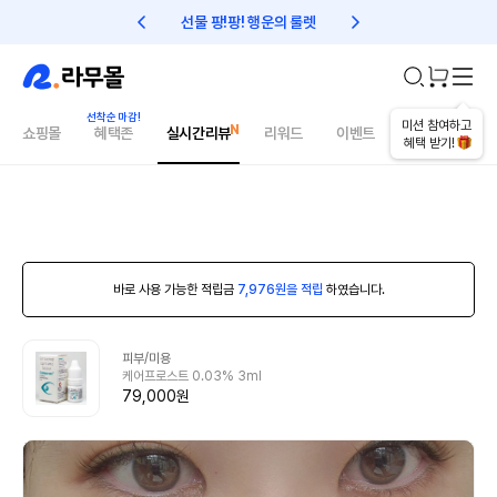
선물 팡!팡! 행운의 룰렛
친구초대 1만원 리워드!
미션 참여하고
쇼핑몰
혜택존
실시간리뷰
리워드
이벤트
건강매거진
혜택 받기!
바로 사용 가능한 적립금
7,976원을 적립
하였습니다.
피부/미용
케어프로스트 0.03% 3ml
79,000원