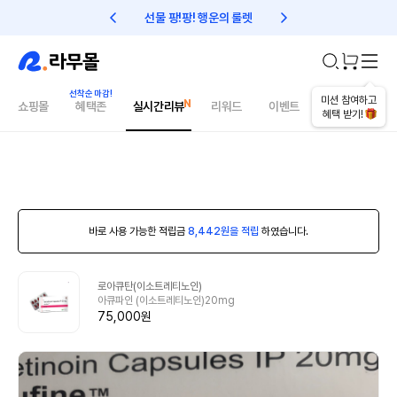
선물 팡!팡! 행운의 룰렛
친구초대 1만원 리워드!
미션 참여하고
쇼핑몰
혜택존
실시간리뷰
리워드
이벤트
건강매거진
혜택 받기!
바로 사용 가능한 적립금
8,442원을 적립
하였습니다.
로아큐탄(이소트레티노인)
아큐파인 (이소트레티노인)20mg
75,000원