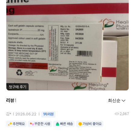
첫구매 후기
리뷰
1
2,067
김*
2026.06.22
1차리뷰
추천해요
꾸준한 사용
빠른 배송
가성비 좋아요